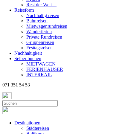
Rest der Welt…
Reiseform
Nachhaltig reisen
Bahnreisen
Mietwagenrundreisen
Wanderferien
Private Rundreisen
Gruppenreisen
Festtagsreisen
Nachhaltigkeit
Selber buchen
MIETWAGEN
FERIENHÄUSER
INTERRAIL
071 351 54 53
Destinationen
Städtereisen
Baltikum