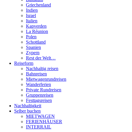
Griechenland
Indien
Israel
Italien
Kapverden
La Réunion
Polen
Schottland
Spanien
Zypern
Rest der Welt…
Reiseform
Nachhaltig reisen
Bahnreisen
Mietwagenrundreisen
Wanderferien
Private Rundreisen
Gruppenreisen
Festtagsreisen
Nachhaltigkeit
Selber buchen
MIETWAGEN
FERIENHÄUSER
INTERRAIL