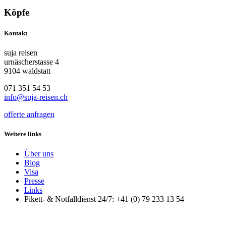
Köpfe
Kontakt
suja reisen
urnäscherstasse 4
9104 waldstatt
071 351 54 53
info@suja-reisen.ch
offerte anfragen
Weitere links
Über uns
Blog
Visa
Presse
Links
Pikett- & Notfalldienst 24/7: +41 (0) 79 233 13 54