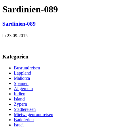
Sardinien-089
Sardinien-089
in 23.09.2015
Kategorien
Busrundreisen
Lappland
Mallorca
Spanien
Allgemein
Indien
Island
Zypern
Städtereisen
Mietwagenrundreisen
Badeferien
Israel