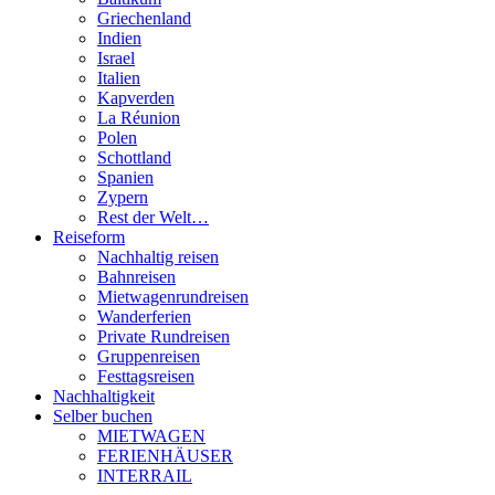
Griechenland
Indien
Israel
Italien
Kapverden
La Réunion
Polen
Schottland
Spanien
Zypern
Rest der Welt…
Reiseform
Nachhaltig reisen
Bahnreisen
Mietwagenrundreisen
Wanderferien
Private Rundreisen
Gruppenreisen
Festtagsreisen
Nachhaltigkeit
Selber buchen
MIETWAGEN
FERIENHÄUSER
INTERRAIL