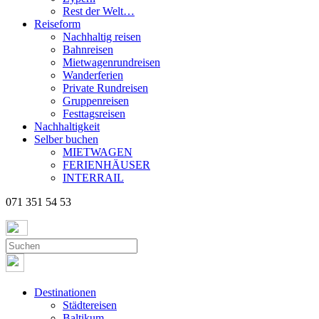
Rest der Welt…
Reiseform
Nachhaltig reisen
Bahnreisen
Mietwagenrundreisen
Wanderferien
Private Rundreisen
Gruppenreisen
Festtagsreisen
Nachhaltigkeit
Selber buchen
MIETWAGEN
FERIENHÄUSER
INTERRAIL
071 351 54 53
Destinationen
Städtereisen
Baltikum