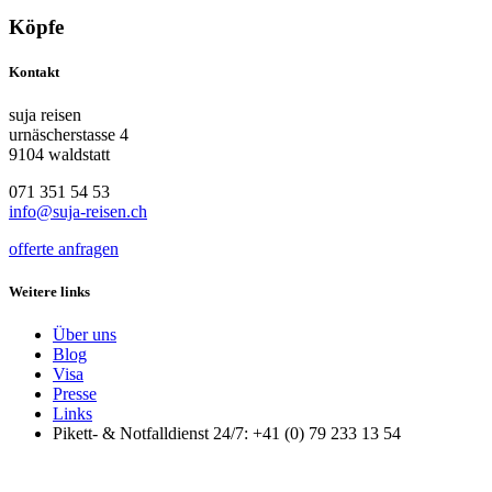
Köpfe
Kontakt
suja reisen
urnäscherstasse 4
9104 waldstatt
071 351 54 53
info@suja-reisen.ch
offerte anfragen
Weitere links
Über uns
Blog
Visa
Presse
Links
Pikett- & Notfalldienst 24/7: +41 (0) 79 233 13 54