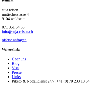
Kontakt
suja reisen
urnäscherstasse 4
9104 waldstatt
071 351 54 53
info@suja-reisen.ch
offerte anfragen
Weitere links
Über uns
Blog
Visa
Presse
Links
Pikett- & Notfalldienst 24/7: +41 (0) 79 233 13 54