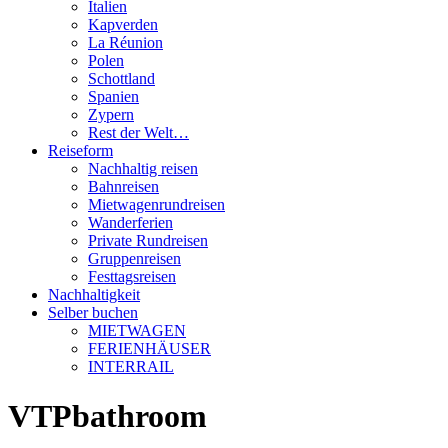
Italien
Kapverden
La Réunion
Polen
Schottland
Spanien
Zypern
Rest der Welt…
Reiseform
Nachhaltig reisen
Bahnreisen
Mietwagenrundreisen
Wanderferien
Private Rundreisen
Gruppenreisen
Festtagsreisen
Nachhaltigkeit
Selber buchen
MIETWAGEN
FERIENHÄUSER
INTERRAIL
VTPbathroom