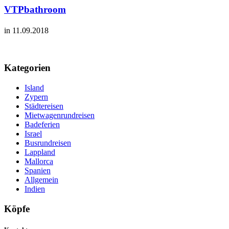
VTPbathroom
in 11.09.2018
Kategorien
Island
Zypern
Städtereisen
Mietwagenrundreisen
Badeferien
Israel
Busrundreisen
Lappland
Mallorca
Spanien
Allgemein
Indien
Köpfe