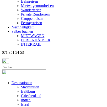
Bahnreisen
Mietwagenrundreisen
Wanderferien
Private Rundreisen
Gruppenreisen
Festtagsreisen
Nachhaltigkeit
Selber buchen
MIETWAGEN
FERIENHÄUSER
INTERRAIL
071 351 54 53
Destinationen
Städtereisen
Baltikum
Griechenland
Indien
Israel