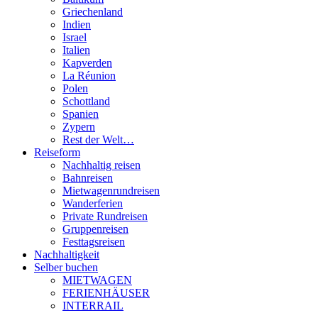
Griechenland
Indien
Israel
Italien
Kapverden
La Réunion
Polen
Schottland
Spanien
Zypern
Rest der Welt…
Reiseform
Nachhaltig reisen
Bahnreisen
Mietwagenrundreisen
Wanderferien
Private Rundreisen
Gruppenreisen
Festtagsreisen
Nachhaltigkeit
Selber buchen
MIETWAGEN
FERIENHÄUSER
INTERRAIL