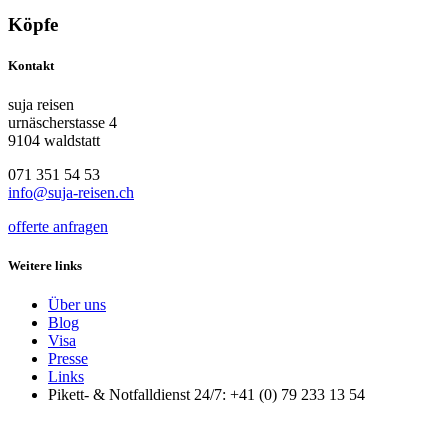
Köpfe
Kontakt
suja reisen
urnäscherstasse 4
9104 waldstatt
071 351 54 53
info@suja-reisen.ch
offerte anfragen
Weitere links
Über uns
Blog
Visa
Presse
Links
Pikett- & Notfalldienst 24/7: +41 (0) 79 233 13 54