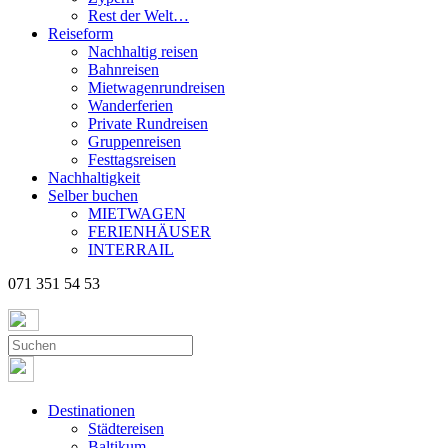
Rest der Welt…
Reiseform
Nachhaltig reisen
Bahnreisen
Mietwagenrundreisen
Wanderferien
Private Rundreisen
Gruppenreisen
Festtagsreisen
Nachhaltigkeit
Selber buchen
MIETWAGEN
FERIENHÄUSER
INTERRAIL
071 351 54 53
Destinationen
Städtereisen
Baltikum