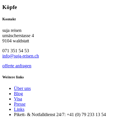
Köpfe
Kontakt
suja reisen
urnäscherstasse 4
9104 waldstatt
071 351 54 53
info@suja-reisen.ch
offerte anfragen
Weitere links
Über uns
Blog
Visa
Presse
Links
Pikett- & Notfalldienst 24/7: +41 (0) 79 233 13 54