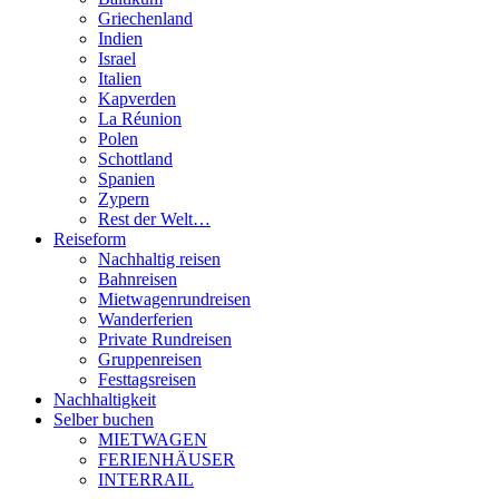
Griechenland
Indien
Israel
Italien
Kapverden
La Réunion
Polen
Schottland
Spanien
Zypern
Rest der Welt…
Reiseform
Nachhaltig reisen
Bahnreisen
Mietwagenrundreisen
Wanderferien
Private Rundreisen
Gruppenreisen
Festtagsreisen
Nachhaltigkeit
Selber buchen
MIETWAGEN
FERIENHÄUSER
INTERRAIL