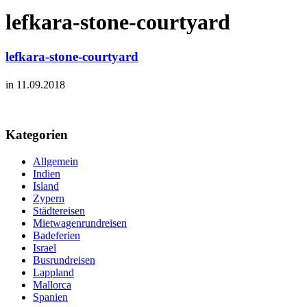
lefkara-stone-courtyard
lefkara-stone-courtyard
in 11.09.2018
Kategorien
Allgemein
Indien
Island
Zypern
Städtereisen
Mietwagenrundreisen
Badeferien
Israel
Busrundreisen
Lappland
Mallorca
Spanien