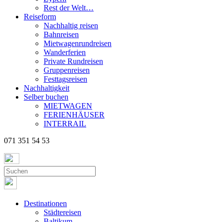
Rest der Welt…
Reiseform
Nachhaltig reisen
Bahnreisen
Mietwagenrundreisen
Wanderferien
Private Rundreisen
Gruppenreisen
Festtagsreisen
Nachhaltigkeit
Selber buchen
MIETWAGEN
FERIENHÄUSER
INTERRAIL
071 351 54 53
Destinationen
Städtereisen
Baltikum