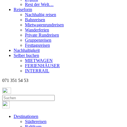
Rest der Welt…
Reiseform
Nachhaltig reisen
Bahnreisen
Mietwagenrundreisen
Wanderferien
Private Rundreisen
Gruppenreisen
Festtagsreisen
Nachhaltigkeit
Selber buchen
MIETWAGEN
FERIENHÄUSER
INTERRAIL
071 351 54 53
Destinationen
Städtereisen
Baltikum