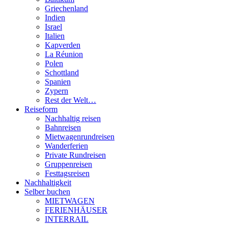
Griechenland
Indien
Israel
Italien
Kapverden
La Réunion
Polen
Schottland
Spanien
Zypern
Rest der Welt…
Reiseform
Nachhaltig reisen
Bahnreisen
Mietwagenrundreisen
Wanderferien
Private Rundreisen
Gruppenreisen
Festtagsreisen
Nachhaltigkeit
Selber buchen
MIETWAGEN
FERIENHÄUSER
INTERRAIL