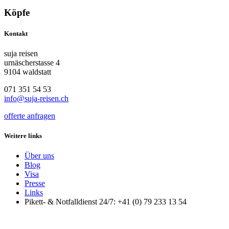
Köpfe
Kontakt
suja reisen
urnäscherstasse 4
9104 waldstatt
071 351 54 53
info@suja-reisen.ch
offerte anfragen
Weitere links
Über uns
Blog
Visa
Presse
Links
Pikett- & Notfalldienst 24/7: +41 (0) 79 233 13 54