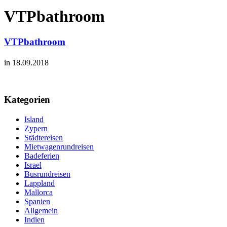
VTPbathroom
VTPbathroom
in 18.09.2018
Kategorien
Island
Zypern
Städtereisen
Mietwagenrundreisen
Badeferien
Israel
Busrundreisen
Lappland
Mallorca
Spanien
Allgemein
Indien