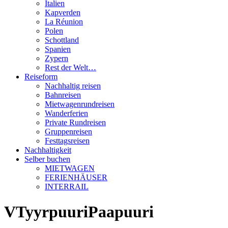
Italien
Kapverden
La Réunion
Polen
Schottland
Spanien
Zypern
Rest der Welt…
Reiseform
Nachhaltig reisen
Bahnreisen
Mietwagenrundreisen
Wanderferien
Private Rundreisen
Gruppenreisen
Festtagsreisen
Nachhaltigkeit
Selber buchen
MIETWAGEN
FERIENHÄUSER
INTERRAIL
VTyyrpuuriPaapuuri