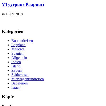
VTyyrpuuriPaapuuri
in 18.09.2018
Kategorien
Busrundreisen
Lappland
Mallorca
Spanien
Allgemein
Indien
Island
Zypern
Städtereisen
Mietwagenrundreisen
Badeferien
Israel
Köpfe