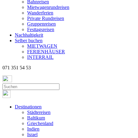
Bahnreisen
Mietwagenrundreisen
Wanderferien
Private Rundreisen
Gruppenreisen
Festtagsreisen
Nachhaltigkeit
Selber buchen
MIETWAGEN
FERIENHÄUSER
INTERRAIL
071 351 54 53
Destinationen
Städtereisen
Baltikum
Griechenland
Indien
Israel