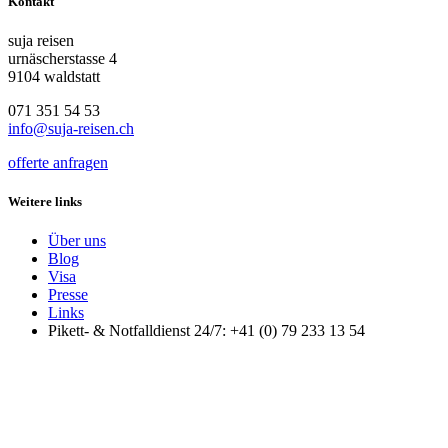
Kontakt
suja reisen
urnäscherstasse 4
9104 waldstatt
071 351 54 53
info@suja-reisen.ch
offerte anfragen
Weitere links
Über uns
Blog
Visa
Presse
Links
Pikett- & Notfalldienst 24/7: +41 (0) 79 233 13 54