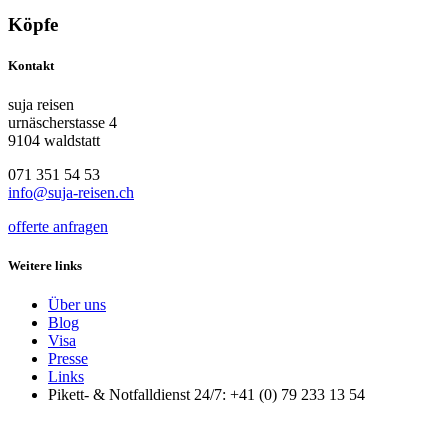
Köpfe
Kontakt
suja reisen
urnäscherstasse 4
9104 waldstatt
071 351 54 53
info@suja-reisen.ch
offerte anfragen
Weitere links
Über uns
Blog
Visa
Presse
Links
Pikett- & Notfalldienst 24/7: +41 (0) 79 233 13 54