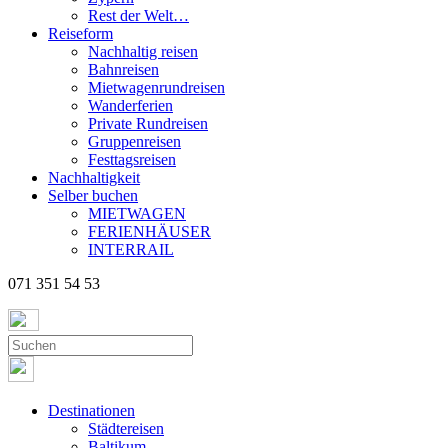
Rest der Welt…
Reiseform
Nachhaltig reisen
Bahnreisen
Mietwagenrundreisen
Wanderferien
Private Rundreisen
Gruppenreisen
Festtagsreisen
Nachhaltigkeit
Selber buchen
MIETWAGEN
FERIENHÄUSER
INTERRAIL
071 351 54 53
Destinationen
Städtereisen
Baltikum