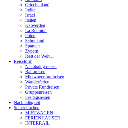
Griechenland
Indien
Israel
Italien
Kapverden
La Réunion
Polen
Schottland
Spanien
Zypern
Rest der Welt…
Reiseform
Nachhaltig reisen
Bahnreisen
Mietwagenrundreisen
Wanderferien
Private Rundreisen
Gruppenreisen
Festtagsreisen
Nachhaltigkeit
Selber buchen
MIETWAGEN
FERIENHÄUSER
INTERRAIL