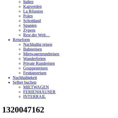
Italien
Kapverden
La Réunion
Polen
Schottland
Spanien
Zypern
Rest der Welt…
Reiseform
Nachhaltig reisen
Bahnreisen
Mietwagenrundreisen
Wanderferien
Private Rundreisen
Gruppenreisen
Festtagsreisen
Nachhaltigkeit
Selber buchen
MIETWAGEN
FERIENHÄUSER
INTERRAIL
1320047162