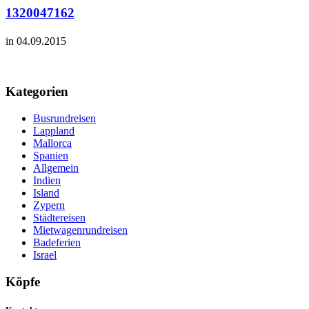
1320047162
in 04.09.2015
Kategorien
Busrundreisen
Lappland
Mallorca
Spanien
Allgemein
Indien
Island
Zypern
Städtereisen
Mietwagenrundreisen
Badeferien
Israel
Köpfe