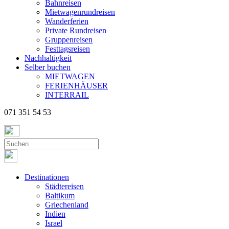
Bahnreisen
Mietwagenrundreisen
Wanderferien
Private Rundreisen
Gruppenreisen
Festtagsreisen
Nachhaltigkeit
Selber buchen
MIETWAGEN
FERIENHÄUSER
INTERRAIL
071 351 54 53
Destinationen
Städtereisen
Baltikum
Griechenland
Indien
Israel