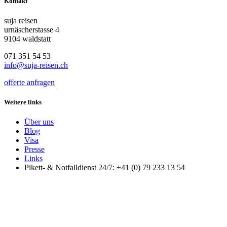
Kontakt
suja reisen
urnäscherstasse 4
9104 waldstatt
071 351 54 53
info@suja-reisen.ch
offerte anfragen
Weitere links
Über uns
Blog
Visa
Presse
Links
Pikett- & Notfalldienst 24/7: +41 (0) 79 233 13 54