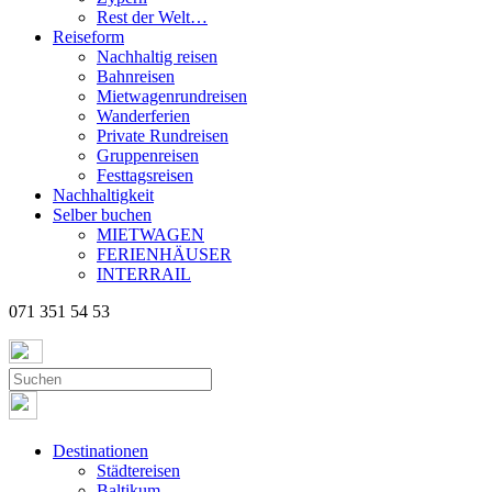
Rest der Welt…
Reiseform
Nachhaltig reisen
Bahnreisen
Mietwagenrundreisen
Wanderferien
Private Rundreisen
Gruppenreisen
Festtagsreisen
Nachhaltigkeit
Selber buchen
MIETWAGEN
FERIENHÄUSER
INTERRAIL
071 351 54 53
Destinationen
Städtereisen
Baltikum