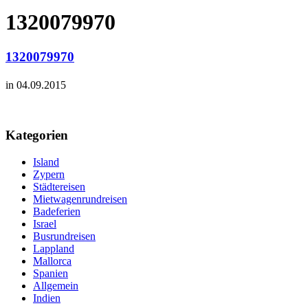
1320079970
1320079970
in 04.09.2015
Kategorien
Island
Zypern
Städtereisen
Mietwagenrundreisen
Badeferien
Israel
Busrundreisen
Lappland
Mallorca
Spanien
Allgemein
Indien