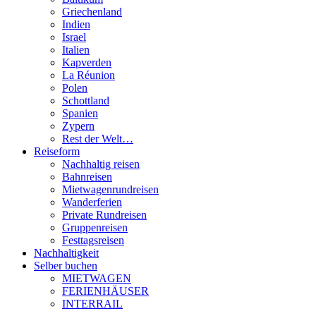
Griechenland
Indien
Israel
Italien
Kapverden
La Réunion
Polen
Schottland
Spanien
Zypern
Rest der Welt…
Reiseform
Nachhaltig reisen
Bahnreisen
Mietwagenrundreisen
Wanderferien
Private Rundreisen
Gruppenreisen
Festtagsreisen
Nachhaltigkeit
Selber buchen
MIETWAGEN
FERIENHÄUSER
INTERRAIL