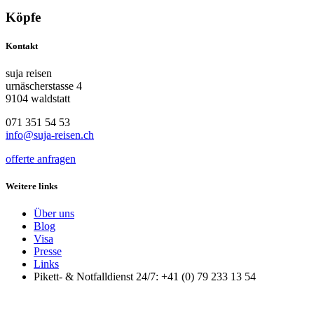
Köpfe
Kontakt
suja reisen
urnäscherstasse 4
9104 waldstatt
071 351 54 53
info@suja-reisen.ch
offerte anfragen
Weitere links
Über uns
Blog
Visa
Presse
Links
Pikett- & Notfalldienst 24/7: +41 (0) 79 233 13 54