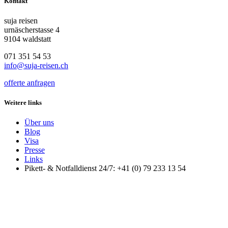
Kontakt
suja reisen
urnäscherstasse 4
9104 waldstatt
071 351 54 53
info@suja-reisen.ch
offerte anfragen
Weitere links
Über uns
Blog
Visa
Presse
Links
Pikett- & Notfalldienst 24/7: +41 (0) 79 233 13 54