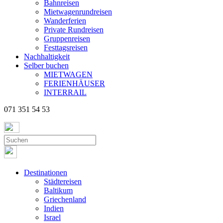
Bahnreisen
Mietwagenrundreisen
Wanderferien
Private Rundreisen
Gruppenreisen
Festtagsreisen
Nachhaltigkeit
Selber buchen
MIETWAGEN
FERIENHÄUSER
INTERRAIL
071 351 54 53
Destinationen
Städtereisen
Baltikum
Griechenland
Indien
Israel