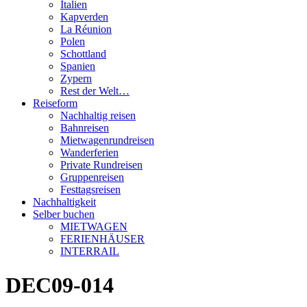
Italien
Kapverden
La Réunion
Polen
Schottland
Spanien
Zypern
Rest der Welt…
Reiseform
Nachhaltig reisen
Bahnreisen
Mietwagenrundreisen
Wanderferien
Private Rundreisen
Gruppenreisen
Festtagsreisen
Nachhaltigkeit
Selber buchen
MIETWAGEN
FERIENHÄUSER
INTERRAIL
DEC09-014