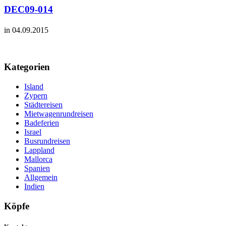
DEC09-014
in 04.09.2015
Kategorien
Island
Zypern
Städtereisen
Mietwagenrundreisen
Badeferien
Israel
Busrundreisen
Lappland
Mallorca
Spanien
Allgemein
Indien
Köpfe