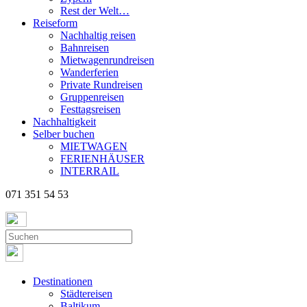
Rest der Welt…
Reiseform
Nachhaltig reisen
Bahnreisen
Mietwagenrundreisen
Wanderferien
Private Rundreisen
Gruppenreisen
Festtagsreisen
Nachhaltigkeit
Selber buchen
MIETWAGEN
FERIENHÄUSER
INTERRAIL
071 351 54 53
Destinationen
Städtereisen
Baltikum