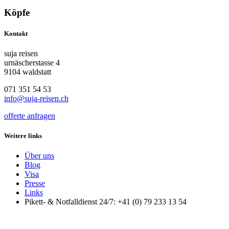
Köpfe
Kontakt
suja reisen
urnäscherstasse 4
9104 waldstatt
071 351 54 53
info@suja-reisen.ch
offerte anfragen
Weitere links
Über uns
Blog
Visa
Presse
Links
Pikett- & Notfalldienst 24/7: +41 (0) 79 233 13 54