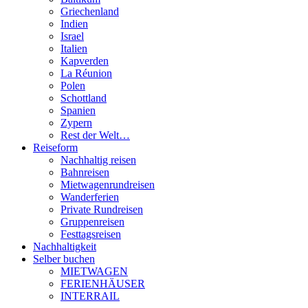
Griechenland
Indien
Israel
Italien
Kapverden
La Réunion
Polen
Schottland
Spanien
Zypern
Rest der Welt…
Reiseform
Nachhaltig reisen
Bahnreisen
Mietwagenrundreisen
Wanderferien
Private Rundreisen
Gruppenreisen
Festtagsreisen
Nachhaltigkeit
Selber buchen
MIETWAGEN
FERIENHÄUSER
INTERRAIL