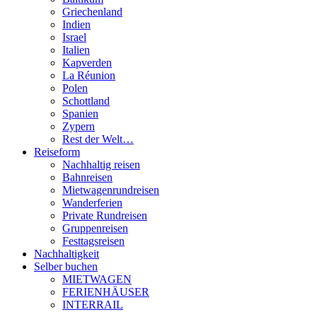
Griechenland
Indien
Israel
Italien
Kapverden
La Réunion
Polen
Schottland
Spanien
Zypern
Rest der Welt…
Reiseform
Nachhaltig reisen
Bahnreisen
Mietwagenrundreisen
Wanderferien
Private Rundreisen
Gruppenreisen
Festtagsreisen
Nachhaltigkeit
Selber buchen
MIETWAGEN
FERIENHÄUSER
INTERRAIL