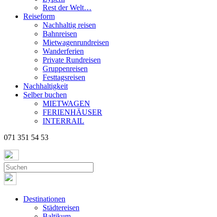
Rest der Welt…
Reiseform
Nachhaltig reisen
Bahnreisen
Mietwagenrundreisen
Wanderferien
Private Rundreisen
Gruppenreisen
Festtagsreisen
Nachhaltigkeit
Selber buchen
MIETWAGEN
FERIENHÄUSER
INTERRAIL
071 351 54 53
Destinationen
Städtereisen
Baltikum