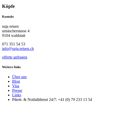
Köpfe
Kontakt
suja reisen
urnäscherstasse 4
9104 waldstatt
071 351 54 53
info@suja-reisen.ch
offerte anfragen
Weitere links
Über uns
Blog
Visa
Presse
Links
Pikett- & Notfalldienst 24/7: +41 (0) 79 233 13 54