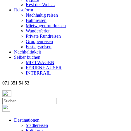
Rest der Welt…
Reiseform
Nachhaltig reisen
Bahnreisen
Mietwagenrundreisen
Wanderferien
Private Rundreisen
Gruppenreisen
Festtagsreisen
Nachhaltigkeit
Selber buchen
MIETWAGEN
FERIENHÄUSER
INTERRAIL
071 351 54 53
Destinationen
Städtereisen
Baltikum