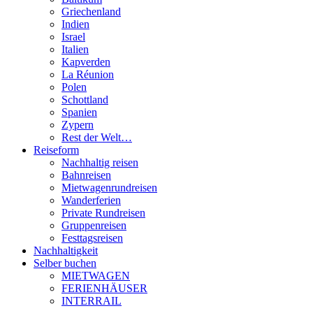
Griechenland
Indien
Israel
Italien
Kapverden
La Réunion
Polen
Schottland
Spanien
Zypern
Rest der Welt…
Reiseform
Nachhaltig reisen
Bahnreisen
Mietwagenrundreisen
Wanderferien
Private Rundreisen
Gruppenreisen
Festtagsreisen
Nachhaltigkeit
Selber buchen
MIETWAGEN
FERIENHÄUSER
INTERRAIL