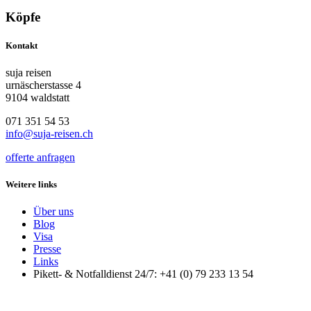
Köpfe
Kontakt
suja reisen
urnäscherstasse 4
9104 waldstatt
071 351 54 53
info@suja-reisen.ch
offerte anfragen
Weitere links
Über uns
Blog
Visa
Presse
Links
Pikett- & Notfalldienst 24/7: +41 (0) 79 233 13 54