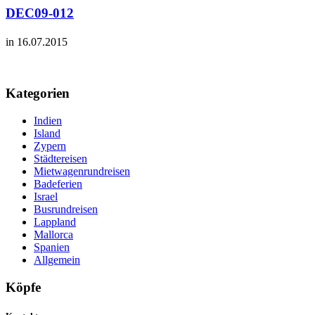
DEC09-012
in 16.07.2015
Kategorien
Indien
Island
Zypern
Städtereisen
Mietwagenrundreisen
Badeferien
Israel
Busrundreisen
Lappland
Mallorca
Spanien
Allgemein
Köpfe