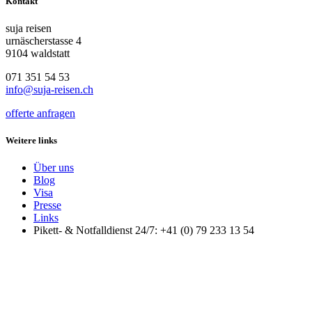
Kontakt
suja reisen
urnäscherstasse 4
9104 waldstatt
071 351 54 53
info@suja-reisen.ch
offerte anfragen
Weitere links
Über uns
Blog
Visa
Presse
Links
Pikett- & Notfalldienst 24/7: +41 (0) 79 233 13 54