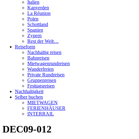
Italien
Kapverden
La Réunion
Polen
Schottland
Spanien
Zypern
Rest der Welt…
Reiseform
Nachhaltig reisen
Bahnreisen
Mietwagenrundreisen
Wanderferien
Private Rundreisen
Gruppenreisen
Festtagsreisen
Nachhaltigkeit
Selber buchen
MIETWAGEN
FERIENHÄUSER
INTERRAIL
DEC09-012