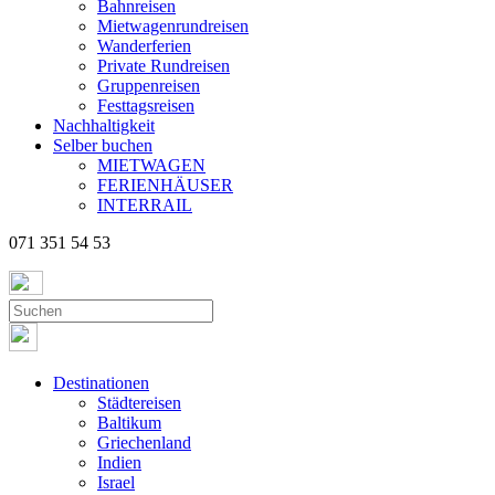
Bahnreisen
Mietwagenrundreisen
Wanderferien
Private Rundreisen
Gruppenreisen
Festtagsreisen
Nachhaltigkeit
Selber buchen
MIETWAGEN
FERIENHÄUSER
INTERRAIL
071 351 54 53
Destinationen
Städtereisen
Baltikum
Griechenland
Indien
Israel