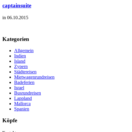
captainsuite
in 06.10.2015
Kategorien
Allgemein
Indien
Island
Zypern
Städtereisen
Mietwagenrundreisen
Badeferien
Israel
Busrundreisen
Lappland
Mallorca
Spanien
Köpfe