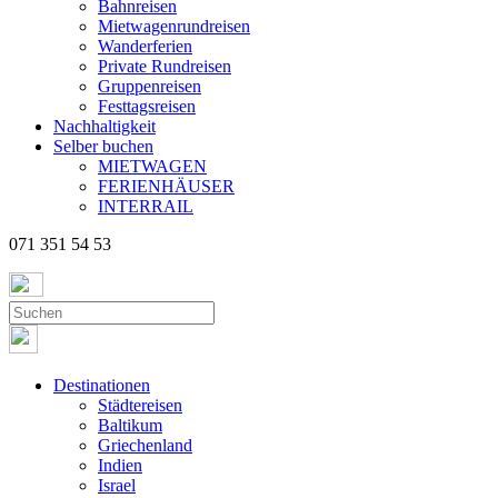
Bahnreisen
Mietwagenrundreisen
Wanderferien
Private Rundreisen
Gruppenreisen
Festtagsreisen
Nachhaltigkeit
Selber buchen
MIETWAGEN
FERIENHÄUSER
INTERRAIL
071 351 54 53
Destinationen
Städtereisen
Baltikum
Griechenland
Indien
Israel