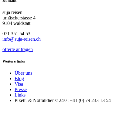
Kontakt
suja reisen
urnäscherstasse 4
9104 waldstatt
071 351 54 53
info@suja-reisen.ch
offerte anfragen
Weitere links
Über uns
Blog
Visa
Presse
Links
Pikett- & Notfalldienst 24/7: +41 (0) 79 233 13 54