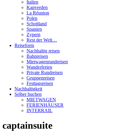
Italien
Kapverden
La Réunion
Polen
Schottland
Spanien
Zypern
Rest der Welt…
Reiseform
Nachhaltig reisen
Bahnreisen
Mietwagenrundreisen
Wanderferien
Private Rundreisen
Gruppenreisen
Festtagsreisen
Nachhaltigkeit
Selber buchen
MIETWAGEN
FERIENHÄUSER
INTERRAIL
captainsuite