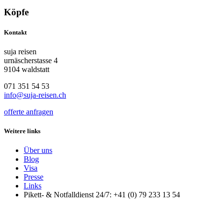
Köpfe
Kontakt
suja reisen
urnäscherstasse 4
9104 waldstatt
071 351 54 53
info@suja-reisen.ch
offerte anfragen
Weitere links
Über uns
Blog
Visa
Presse
Links
Pikett- & Notfalldienst 24/7: +41 (0) 79 233 13 54