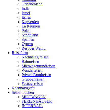
Griechenland
Indien
Israel
Italien
Kapverden
La Réunion
Polen
Schottland
Spanien
Zypern
Rest der Welt…
Reiseform
Nachhaltig reisen
Bahnreisen
Mietwagenrundreisen
Wanderferien
Private Rundreisen
Gruppenreisen
Festtagsreisen
Nachhaltigkeit
Selber buchen
MIETWAGEN
FERIENHÄUSER
INTERRAIL