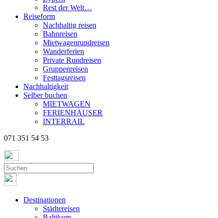
Rest der Welt…
Reiseform
Nachhaltig reisen
Bahnreisen
Mietwagenrundreisen
Wanderferien
Private Rundreisen
Gruppenreisen
Festtagsreisen
Nachhaltigkeit
Selber buchen
MIETWAGEN
FERIENHÄUSER
INTERRAIL
071 351 54 53
Destinationen
Städtereisen
Baltikum