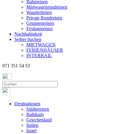
Bahnreisen
Mietwagenrundreisen
Wanderferien
Private Rundreisen
Gruppenreisen
Festtagsreisen
Nachhaltigkeit
Selber buchen
MIETWAGEN
FERIENHÄUSER
INTERRAIL
071 351 54 53
Destinationen
Städtereisen
Baltikum
Griechenland
Indien
Israel