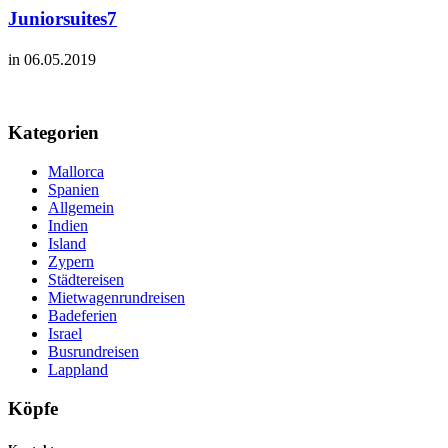
Juniorsuites7
in 06.05.2019
Kategorien
Mallorca
Spanien
Allgemein
Indien
Island
Zypern
Städtereisen
Mietwagenrundreisen
Badeferien
Israel
Busrundreisen
Lappland
Köpfe