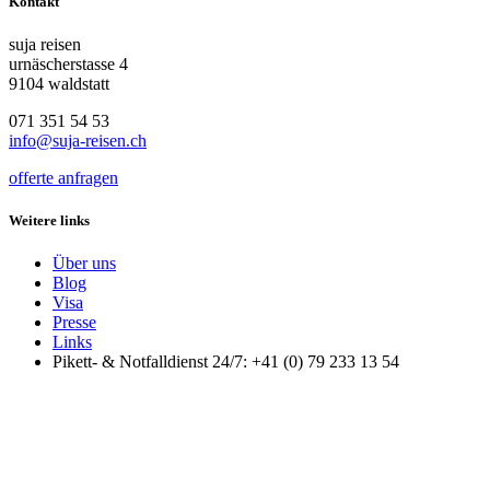
Kontakt
suja reisen
urnäscherstasse 4
9104 waldstatt
071 351 54 53
info@suja-reisen.ch
offerte anfragen
Weitere links
Über uns
Blog
Visa
Presse
Links
Pikett- & Notfalldienst 24/7: +41 (0) 79 233 13 54