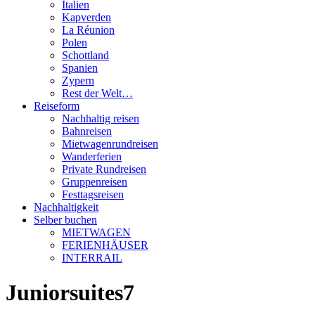
Italien
Kapverden
La Réunion
Polen
Schottland
Spanien
Zypern
Rest der Welt…
Reiseform
Nachhaltig reisen
Bahnreisen
Mietwagenrundreisen
Wanderferien
Private Rundreisen
Gruppenreisen
Festtagsreisen
Nachhaltigkeit
Selber buchen
MIETWAGEN
FERIENHÄUSER
INTERRAIL
Juniorsuites7