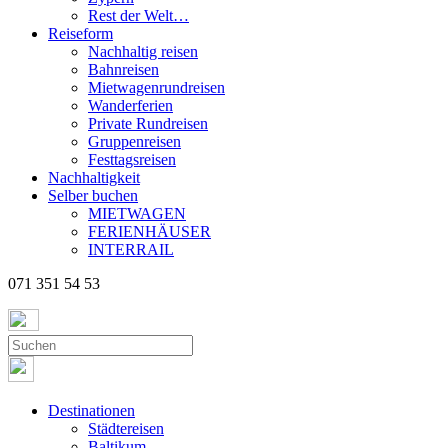
Rest der Welt…
Reiseform
Nachhaltig reisen
Bahnreisen
Mietwagenrundreisen
Wanderferien
Private Rundreisen
Gruppenreisen
Festtagsreisen
Nachhaltigkeit
Selber buchen
MIETWAGEN
FERIENHÄUSER
INTERRAIL
071 351 54 53
Destinationen
Städtereisen
Baltikum