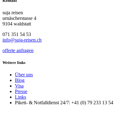
Kontakt
suja reisen
urnäscherstasse 4
9104 waldstatt
071 351 54 53
info@suja-reisen.ch
offerte anfragen
Weitere links
Über uns
Blog
Visa
Presse
Links
Pikett- & Notfalldienst 24/7: +41 (0) 79 233 13 54