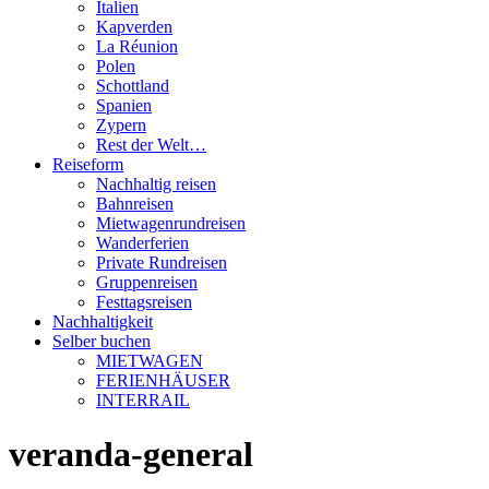
Italien
Kapverden
La Réunion
Polen
Schottland
Spanien
Zypern
Rest der Welt…
Reiseform
Nachhaltig reisen
Bahnreisen
Mietwagenrundreisen
Wanderferien
Private Rundreisen
Gruppenreisen
Festtagsreisen
Nachhaltigkeit
Selber buchen
MIETWAGEN
FERIENHÄUSER
INTERRAIL
veranda-general