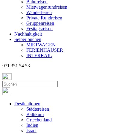
Bahnreisen
Mietwagenrundreisen
Wanderferien
Private Rundreisen
Gruppenreisen
Festtagsreisen
Nachhaltigkeit
Selber buchen
MIETWAGEN
FERIENHÄUSER
INTERRAIL
071 351 54 53
Destinationen
Städtereisen
Baltikum
Griechenland
Indien
Israel