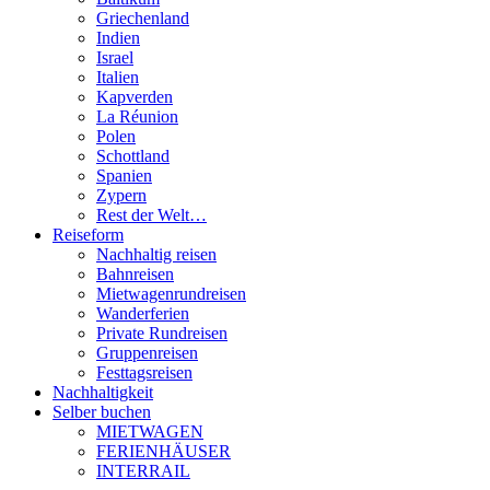
Griechenland
Indien
Israel
Italien
Kapverden
La Réunion
Polen
Schottland
Spanien
Zypern
Rest der Welt…
Reiseform
Nachhaltig reisen
Bahnreisen
Mietwagenrundreisen
Wanderferien
Private Rundreisen
Gruppenreisen
Festtagsreisen
Nachhaltigkeit
Selber buchen
MIETWAGEN
FERIENHÄUSER
INTERRAIL