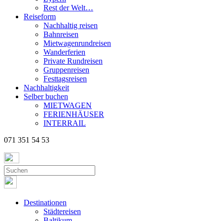
Rest der Welt…
Reiseform
Nachhaltig reisen
Bahnreisen
Mietwagenrundreisen
Wanderferien
Private Rundreisen
Gruppenreisen
Festtagsreisen
Nachhaltigkeit
Selber buchen
MIETWAGEN
FERIENHÄUSER
INTERRAIL
071 351 54 53
Destinationen
Städtereisen
Baltikum