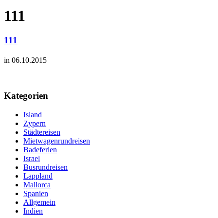
111
111
in 06.10.2015
Kategorien
Island
Zypern
Städtereisen
Mietwagenrundreisen
Badeferien
Israel
Busrundreisen
Lappland
Mallorca
Spanien
Allgemein
Indien