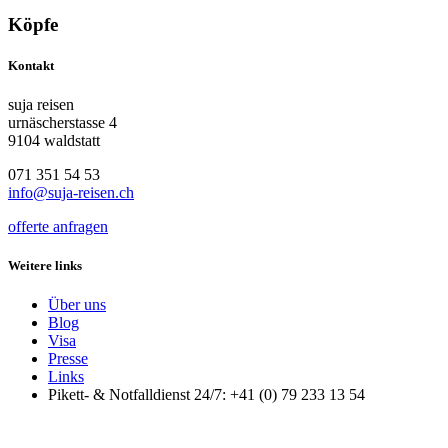
Köpfe
Kontakt
suja reisen
urnäscherstasse 4
9104 waldstatt
071 351 54 53
info@suja-reisen.ch
offerte anfragen
Weitere links
Über uns
Blog
Visa
Presse
Links
Pikett- & Notfalldienst 24/7: +41 (0) 79 233 13 54