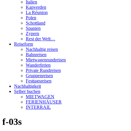
Italien
Kapverden
La Réunion
Polen
Schottland
Spanien
Zypern
Rest der Welt…
Reiseform
Nachhaltig reisen
Bahnreisen
Mietwagenrundreisen
Wanderferien
Private Rundreisen
Gruppenreisen
Festtagsreisen
Nachhaltigkeit
Selber buchen
MIETWAGEN
FERIENHÄUSER
INTERRAIL
f-03s