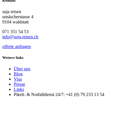
Kontakt
suja reisen
urnäscherstasse 4
9104 waldstatt
071 351 54 53
info@suja-reisen.ch
offerte anfragen
Weitere links
Über uns
Blog
Visa
Presse
Links
Pikett- & Notfalldienst 24/7: +41 (0) 79 233 13 54