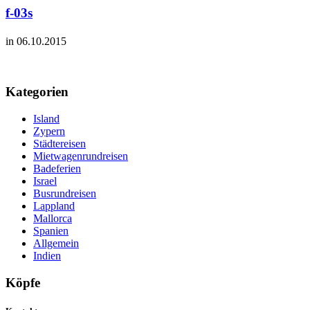
f-03s
in 06.10.2015
Kategorien
Island
Zypern
Städtereisen
Mietwagenrundreisen
Badeferien
Israel
Busrundreisen
Lappland
Mallorca
Spanien
Allgemein
Indien
Köpfe