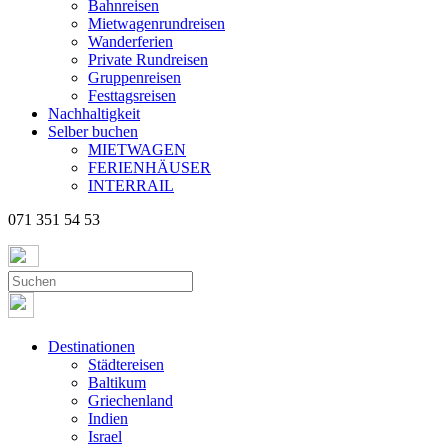
Bahnreisen
Mietwagenrundreisen
Wanderferien
Private Rundreisen
Gruppenreisen
Festtagsreisen
Nachhaltigkeit
Selber buchen
MIETWAGEN
FERIENHÄUSER
INTERRAIL
071 351 54 53
Destinationen
Städtereisen
Baltikum
Griechenland
Indien
Israel