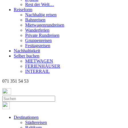
Rest der Welt…
Reiseform
Nachhaltig reisen
Bahnreisen
Mietwagenrundreisen
Wanderferien
Private Rundreisen
Gruppenreisen
Festtagsreisen
Nachhaltigkeit
Selber buchen
MIETWAGEN
FERIENHÄUSER
INTERRAIL
071 351 54 53
Destinationen
Städtereisen
Baltikum