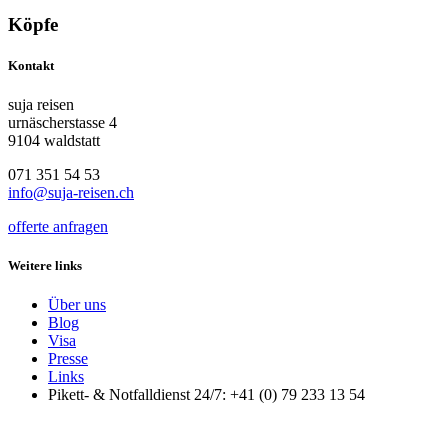
Köpfe
Kontakt
suja reisen
urnäscherstasse 4
9104 waldstatt
071 351 54 53
info@suja-reisen.ch
offerte anfragen
Weitere links
Über uns
Blog
Visa
Presse
Links
Pikett- & Notfalldienst 24/7: +41 (0) 79 233 13 54