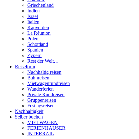
Griechenland
Indien
Israel
Italien
Kapverden
La Réunion
Polen
Schottland
Spanien
Zypern
Rest der Welt…
Reiseform
Nachhaltig reisen
Bahnreisen
Mietwagenrundreisen
Wanderferien
Private Rundreisen
Gruppenreisen
Festtagsreisen
Nachhaltigkeit
Selber buchen
MIETWAGEN
FERIENHÄUSER
INTERRAIL