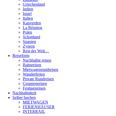
Griechenland
Indien
Israel
Italien
Kapverden
La Réunion
Polen
Schottland
Spanien
Zypern
Rest der Welt…
Reiseform
Nachhaltig reisen
Bahnreisen
Mietwagenrundreisen
Wanderferien
Private Rundreisen
Gruppenreisen
Festtagsreisen
Nachhaltigkeit
Selber buchen
MIETWAGEN
FERIENHÄUSER
INTERRAIL