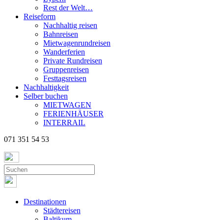
Rest der Welt…
Reiseform
Nachhaltig reisen
Bahnreisen
Mietwagenrundreisen
Wanderferien
Private Rundreisen
Gruppenreisen
Festtagsreisen
Nachhaltigkeit
Selber buchen
MIETWAGEN
FERIENHÄUSER
INTERRAIL
071 351 54 53
Destinationen
Städtereisen
Baltikum