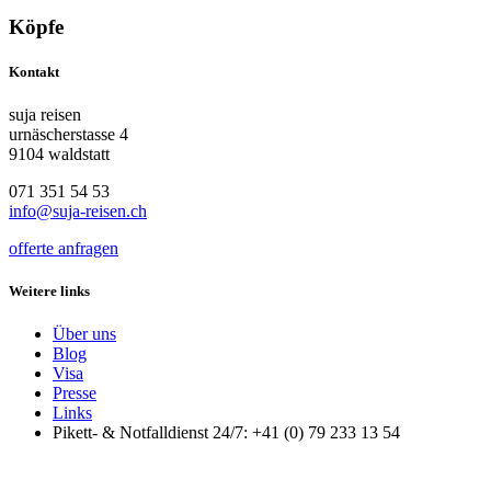
Köpfe
Kontakt
suja reisen
urnäscherstasse 4
9104 waldstatt
071 351 54 53
info@suja-reisen.ch
offerte anfragen
Weitere links
Über uns
Blog
Visa
Presse
Links
Pikett- & Notfalldienst 24/7: +41 (0) 79 233 13 54