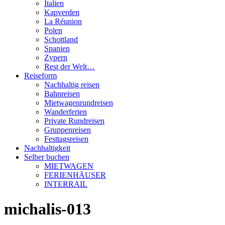
Italien
Kapverden
La Réunion
Polen
Schottland
Spanien
Zypern
Rest der Welt…
Reiseform
Nachhaltig reisen
Bahnreisen
Mietwagenrundreisen
Wanderferien
Private Rundreisen
Gruppenreisen
Festtagsreisen
Nachhaltigkeit
Selber buchen
MIETWAGEN
FERIENHÄUSER
INTERRAIL
michalis-013