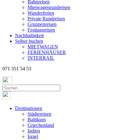
Bahnreisen
Mietwagenrundreisen
Wanderferien
Private Rundreisen
Gruppenreisen
Festtagsreisen
Nachhaltigkeit
Selber buchen
MIETWAGEN
FERIENHÄUSER
INTERRAIL
071 351 54 53
Destinationen
Städtereisen
Baltikum
Griechenland
Indien
Israel