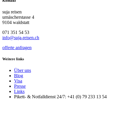
Kontakt
suja reisen
urnäscherstasse 4
9104 waldstatt
071 351 54 53
info@suja-reisen.ch
offerte anfragen
Weitere links
Über uns
Blog
Visa
Presse
Links
Pikett- & Notfalldienst 24/7: +41 (0) 79 233 13 54