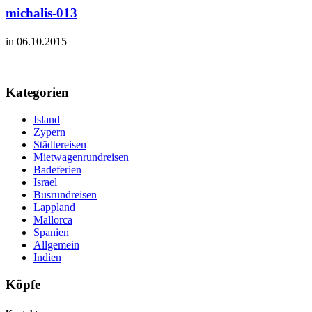
michalis-013
in 06.10.2015
Kategorien
Island
Zypern
Städtereisen
Mietwagenrundreisen
Badeferien
Israel
Busrundreisen
Lappland
Mallorca
Spanien
Allgemein
Indien
Köpfe