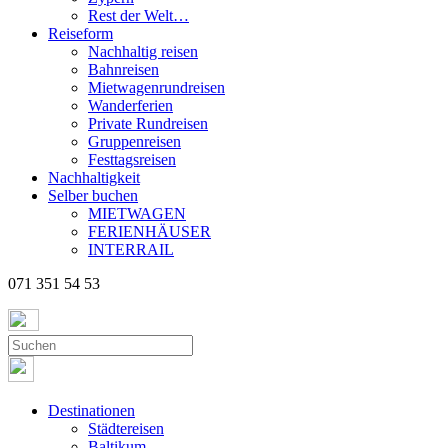
Rest der Welt…
Reiseform
Nachhaltig reisen
Bahnreisen
Mietwagenrundreisen
Wanderferien
Private Rundreisen
Gruppenreisen
Festtagsreisen
Nachhaltigkeit
Selber buchen
MIETWAGEN
FERIENHÄUSER
INTERRAIL
071 351 54 53
Destinationen
Städtereisen
Baltikum