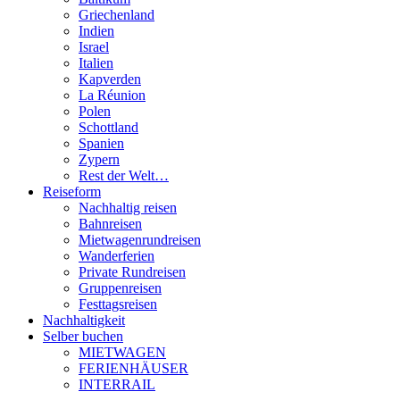
Griechenland
Indien
Israel
Italien
Kapverden
La Réunion
Polen
Schottland
Spanien
Zypern
Rest der Welt…
Reiseform
Nachhaltig reisen
Bahnreisen
Mietwagenrundreisen
Wanderferien
Private Rundreisen
Gruppenreisen
Festtagsreisen
Nachhaltigkeit
Selber buchen
MIETWAGEN
FERIENHÄUSER
INTERRAIL