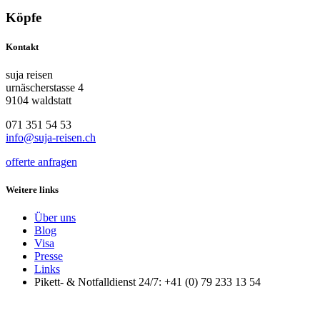
Köpfe
Kontakt
suja reisen
urnäscherstasse 4
9104 waldstatt
071 351 54 53
info@suja-reisen.ch
offerte anfragen
Weitere links
Über uns
Blog
Visa
Presse
Links
Pikett- & Notfalldienst 24/7: +41 (0) 79 233 13 54