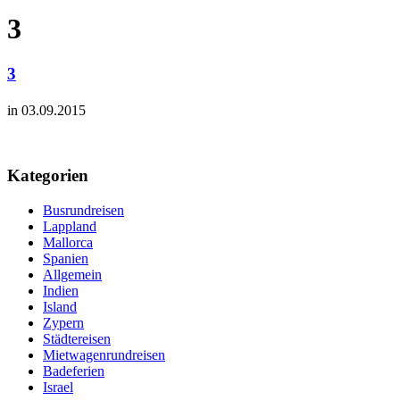
3
3
in 03.09.2015
Kategorien
Busrundreisen
Lappland
Mallorca
Spanien
Allgemein
Indien
Island
Zypern
Städtereisen
Mietwagenrundreisen
Badeferien
Israel