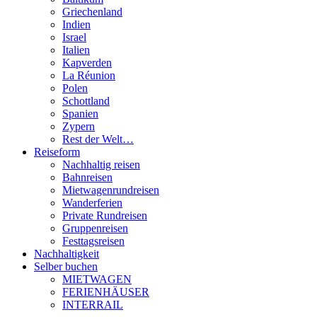
Griechenland
Indien
Israel
Italien
Kapverden
La Réunion
Polen
Schottland
Spanien
Zypern
Rest der Welt…
Reiseform
Nachhaltig reisen
Bahnreisen
Mietwagenrundreisen
Wanderferien
Private Rundreisen
Gruppenreisen
Festtagsreisen
Nachhaltigkeit
Selber buchen
MIETWAGEN
FERIENHÄUSER
INTERRAIL