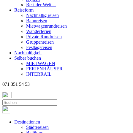
Rest der Welt…
Reiseform
Nachhaltig reisen
Bahnreisen
Mietwagenrundreisen
Wanderferien
Private Rundreisen
Gruppenreisen
Festtagsreisen
Nachhaltigkeit
Selber buchen
MIETWAGEN
FERIENHÄUSER
INTERRAIL
071 351 54 53
Destinationen
Städtereisen
Baltikum