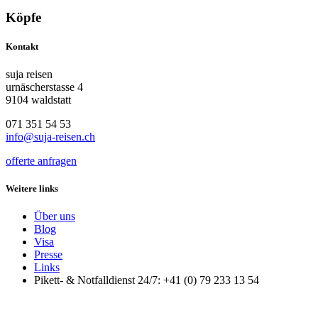
Köpfe
Kontakt
suja reisen
urnäscherstasse 4
9104 waldstatt
071 351 54 53
info@suja-reisen.ch
offerte anfragen
Weitere links
Über uns
Blog
Visa
Presse
Links
Pikett- & Notfalldienst 24/7: +41 (0) 79 233 13 54