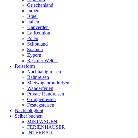
Griechenland
Indien
Israel
Italien
Kapverden
La Réunion
Polen
Schottland
Spanien
Zypern
Rest der Welt…
Reiseform
Nachhaltig reisen
Bahnreisen
Mietwagenrundreisen
Wanderferien
Private Rundreisen
Gruppenreisen
Festtagsreisen
Nachhaltigkeit
Selber buchen
MIETWAGEN
FERIENHÄUSER
INTERRAIL