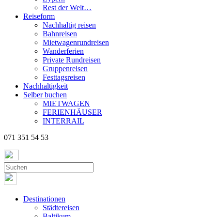
Rest der Welt…
Reiseform
Nachhaltig reisen
Bahnreisen
Mietwagenrundreisen
Wanderferien
Private Rundreisen
Gruppenreisen
Festtagsreisen
Nachhaltigkeit
Selber buchen
MIETWAGEN
FERIENHÄUSER
INTERRAIL
071 351 54 53
Destinationen
Städtereisen
Baltikum