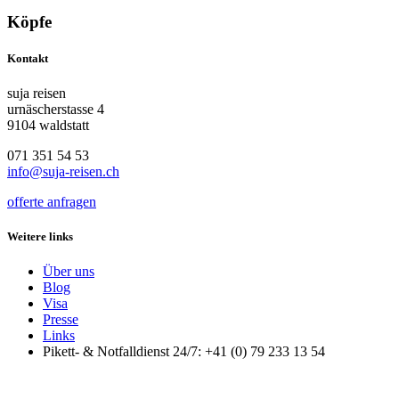
Köpfe
Kontakt
suja reisen
urnäscherstasse 4
9104 waldstatt
071 351 54 53
info@suja-reisen.ch
offerte anfragen
Weitere links
Über uns
Blog
Visa
Presse
Links
Pikett- & Notfalldienst 24/7: +41 (0) 79 233 13 54