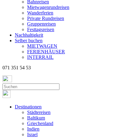
Bahnreisen
Mietwagenrundreisen
Wanderferien
Private Rundreisen
Gruppenreisen
Festtagsreisen
Nachhaltigkeit
Selber buchen
MIETWAGEN
FERIENHÄUSER
INTERRAIL
071 351 54 53
Destinationen
Städtereisen
Baltikum
Griechenland
Indien
Israel