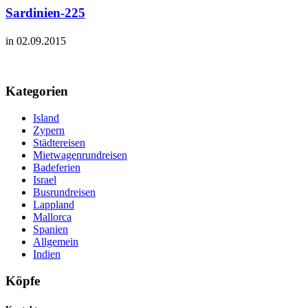
Sardinien-225
in 02.09.2015
Kategorien
Island
Zypern
Städtereisen
Mietwagenrundreisen
Badeferien
Israel
Busrundreisen
Lappland
Mallorca
Spanien
Allgemein
Indien
Köpfe