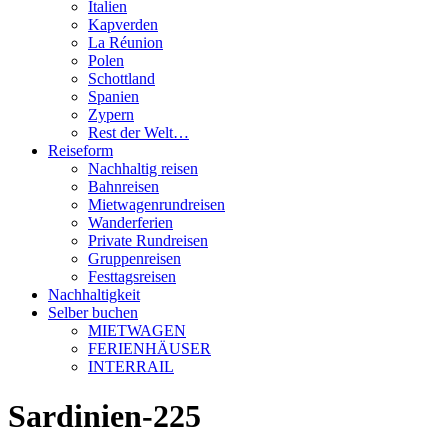
Italien
Kapverden
La Réunion
Polen
Schottland
Spanien
Zypern
Rest der Welt…
Reiseform
Nachhaltig reisen
Bahnreisen
Mietwagenrundreisen
Wanderferien
Private Rundreisen
Gruppenreisen
Festtagsreisen
Nachhaltigkeit
Selber buchen
MIETWAGEN
FERIENHÄUSER
INTERRAIL
Sardinien-225