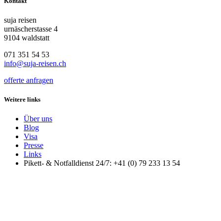
Kontakt
suja reisen
urnäscherstasse 4
9104 waldstatt
071 351 54 53
info@suja-reisen.ch
offerte anfragen
Weitere links
Über uns
Blog
Visa
Presse
Links
Pikett- & Notfalldienst 24/7: +41 (0) 79 233 13 54