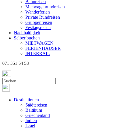
Bahnreisen
Mietwagenrundreisen
Wanderferien
Private Rundreisen
Gruppenreisen
Festtagsreisen
Nachhaltigkeit
Selber buchen
MIETWAGEN
FERIENHÄUSER
INTERRAIL
071 351 54 53
Destinationen
Städtereisen
Baltikum
Griechenland
Indien
Israel