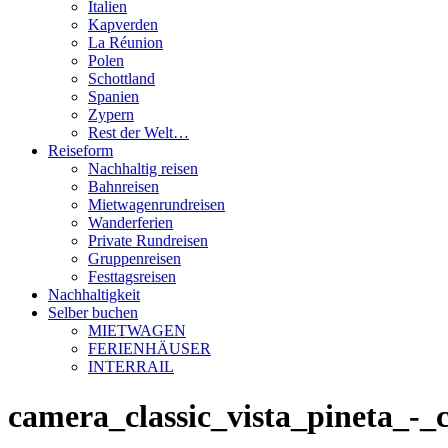
Italien
Kapverden
La Réunion
Polen
Schottland
Spanien
Zypern
Rest der Welt…
Reiseform
Nachhaltig reisen
Bahnreisen
Mietwagenrundreisen
Wanderferien
Private Rundreisen
Gruppenreisen
Festtagsreisen
Nachhaltigkeit
Selber buchen
MIETWAGEN
FERIENHÄUSER
INTERRAIL
camera_classic_vista_pineta_-