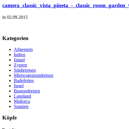
camera_classic_vista_pineta_-_classic_room_garden
in 02.09.2015
Kategorien
Allgemein
Indien
Island
Zypern
Städtereisen
Mietwagenrundreisen
Badeferien
Israel
Busrundreisen
Lappland
Mallorca
Spanien
Köpfe