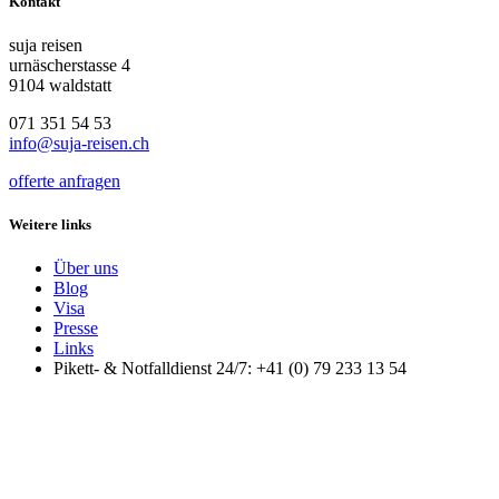
Kontakt
suja reisen
urnäscherstasse 4
9104 waldstatt
071 351 54 53
info@suja-reisen.ch
offerte anfragen
Weitere links
Über uns
Blog
Visa
Presse
Links
Pikett- & Notfalldienst 24/7: +41 (0) 79 233 13 54