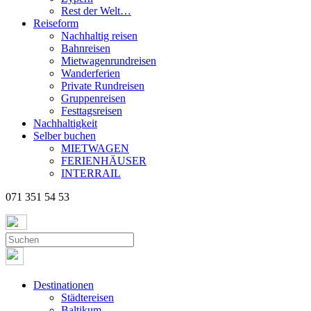
Rest der Welt…
Reiseform
Nachhaltig reisen
Bahnreisen
Mietwagenrundreisen
Wanderferien
Private Rundreisen
Gruppenreisen
Festtagsreisen
Nachhaltigkeit
Selber buchen
MIETWAGEN
FERIENHÄUSER
INTERRAIL
071 351 54 53
Destinationen
Städtereisen
Baltikum