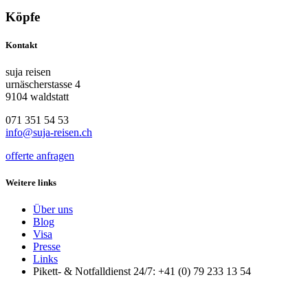
Köpfe
Kontakt
suja reisen
urnäscherstasse 4
9104 waldstatt
071 351 54 53
info@suja-reisen.ch
offerte anfragen
Weitere links
Über uns
Blog
Visa
Presse
Links
Pikett- & Notfalldienst 24/7: +41 (0) 79 233 13 54