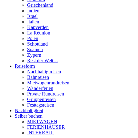
Griechenland
Indien
Israel
Italien
Kapverden
La Réunion
Polen
Schottland
Spanien
Zypern
Rest der Welt…
Reiseform
Nachhaltig reisen
Bahnreisen
Mietwagenrundreisen
Wanderferien
Private Rundreisen
Gruppenreisen
Festtagsreisen
Nachhaltigkeit
Selber buchen
MIETWAGEN
FERIENHÄUSER
INTERRAIL