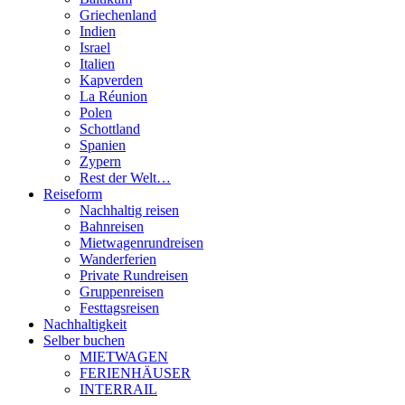
Griechenland
Indien
Israel
Italien
Kapverden
La Réunion
Polen
Schottland
Spanien
Zypern
Rest der Welt…
Reiseform
Nachhaltig reisen
Bahnreisen
Mietwagenrundreisen
Wanderferien
Private Rundreisen
Gruppenreisen
Festtagsreisen
Nachhaltigkeit
Selber buchen
MIETWAGEN
FERIENHÄUSER
INTERRAIL