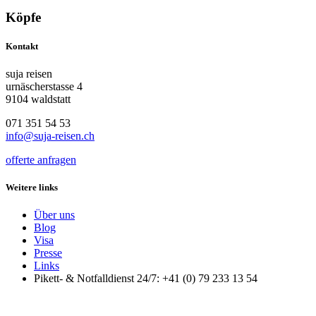
Köpfe
Kontakt
suja reisen
urnäscherstasse 4
9104 waldstatt
071 351 54 53
info@suja-reisen.ch
offerte anfragen
Weitere links
Über uns
Blog
Visa
Presse
Links
Pikett- & Notfalldienst 24/7: +41 (0) 79 233 13 54