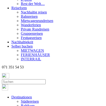
Rest der Welt…
Reiseform
Nachhaltig reisen
Bahnreisen
Mietwagenrundreisen
Wanderferien
Private Rundreisen
Gruppenreisen
Festtagsreisen
Nachhaltigkeit
Selber buchen
MIETWAGEN
FERIENHÄUSER
INTERRAIL
071 351 54 53
Destinationen
Städtereisen
Baltikum