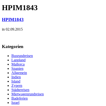
HPIM1843
HPIM1843
in 02.09.2015
Kategorien
Busrundreisen
Lappland
Mallorca
Spanien
Allgemein
Indien
Island
Zypern
Städtereisen
Mietwagenrundreisen
Badeferien
Israel