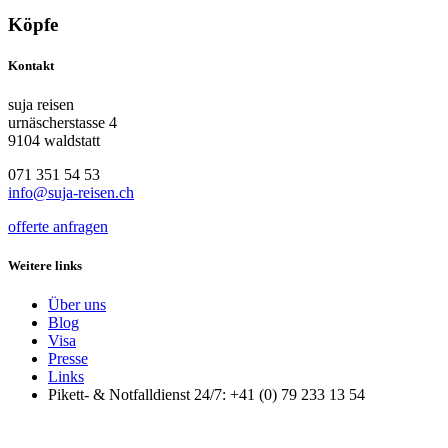
Köpfe
Kontakt
suja reisen
urnäscherstasse 4
9104 waldstatt
071 351 54 53
info@suja-reisen.ch
offerte anfragen
Weitere links
Über uns
Blog
Visa
Presse
Links
Pikett- & Notfalldienst 24/7: +41 (0) 79 233 13 54