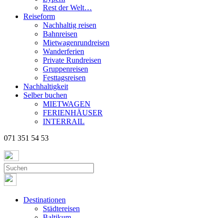
Rest der Welt…
Reiseform
Nachhaltig reisen
Bahnreisen
Mietwagenrundreisen
Wanderferien
Private Rundreisen
Gruppenreisen
Festtagsreisen
Nachhaltigkeit
Selber buchen
MIETWAGEN
FERIENHÄUSER
INTERRAIL
071 351 54 53
Destinationen
Städtereisen
Baltikum