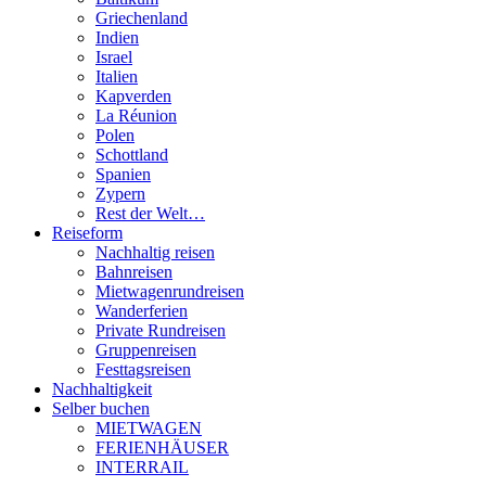
Griechenland
Indien
Israel
Italien
Kapverden
La Réunion
Polen
Schottland
Spanien
Zypern
Rest der Welt…
Reiseform
Nachhaltig reisen
Bahnreisen
Mietwagenrundreisen
Wanderferien
Private Rundreisen
Gruppenreisen
Festtagsreisen
Nachhaltigkeit
Selber buchen
MIETWAGEN
FERIENHÄUSER
INTERRAIL