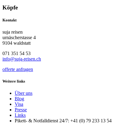
Köpfe
Kontakt
suja reisen
urnäscherstasse 4
9104 waldstatt
071 351 54 53
info@suja-reisen.ch
offerte anfragen
Weitere links
Über uns
Blog
Visa
Presse
Links
Pikett- & Notfalldienst 24/7: +41 (0) 79 233 13 54