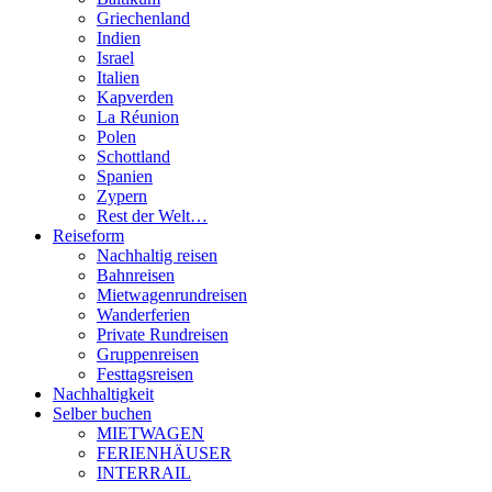
Griechenland
Indien
Israel
Italien
Kapverden
La Réunion
Polen
Schottland
Spanien
Zypern
Rest der Welt…
Reiseform
Nachhaltig reisen
Bahnreisen
Mietwagenrundreisen
Wanderferien
Private Rundreisen
Gruppenreisen
Festtagsreisen
Nachhaltigkeit
Selber buchen
MIETWAGEN
FERIENHÄUSER
INTERRAIL