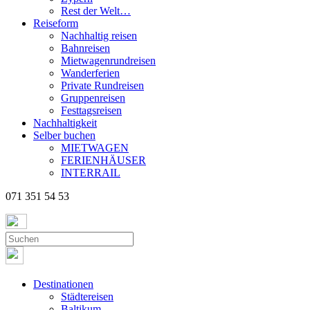
Rest der Welt…
Reiseform
Nachhaltig reisen
Bahnreisen
Mietwagenrundreisen
Wanderferien
Private Rundreisen
Gruppenreisen
Festtagsreisen
Nachhaltigkeit
Selber buchen
MIETWAGEN
FERIENHÄUSER
INTERRAIL
071 351 54 53
Destinationen
Städtereisen
Baltikum