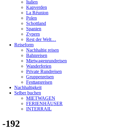
Italien
Kapverden
La Réunion
Polen
Schottland
Spanien
Zypern
Rest der Welt…
Reiseform
Nachhaltig reisen
Bahnreisen
Mietwagenrundreisen
Wanderferien
Private Rundreisen
Gruppenreisen
Festtagsreisen
Nachhaltigkeit
Selber buchen
MIETWAGEN
FERIENHÄUSER
INTERRAIL
-192