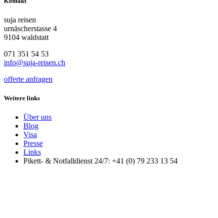
Kontakt
suja reisen
urnäscherstasse 4
9104 waldstatt
071 351 54 53
info@suja-reisen.ch
offerte anfragen
Weitere links
Über uns
Blog
Visa
Presse
Links
Pikett- & Notfalldienst 24/7: +41 (0) 79 233 13 54