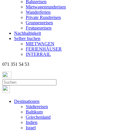
Bahnreisen
Mietwagenrundreisen
Wanderferien
Private Rundreisen
Gruppenreisen
Festtagsreisen
Nachhaltigkeit
Selber buchen
MIETWAGEN
FERIENHÄUSER
INTERRAIL
071 351 54 53
Destinationen
Städtereisen
Baltikum
Griechenland
Indien
Israel