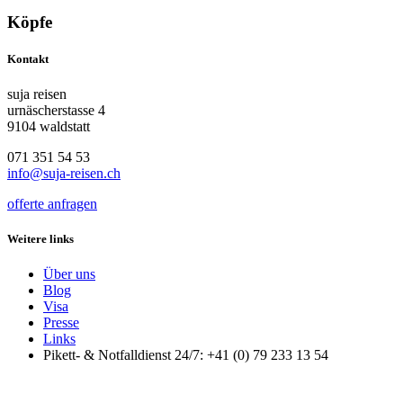
Köpfe
Kontakt
suja reisen
urnäscherstasse 4
9104 waldstatt
071 351 54 53
info@suja-reisen.ch
offerte anfragen
Weitere links
Über uns
Blog
Visa
Presse
Links
Pikett- & Notfalldienst 24/7: +41 (0) 79 233 13 54