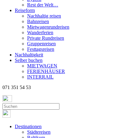
Rest der Welt…
Reiseform
Nachhaltig reisen
Bahnreisen
Mietwagenrundreisen
Wanderferien
Private Rundreisen
Gruppenreisen
Festtagsreisen
Nachhaltigkeit
Selber buchen
MIETWAGEN
FERIENHÄUSER
INTERRAIL
071 351 54 53
Destinationen
Städtereisen
Baltikum