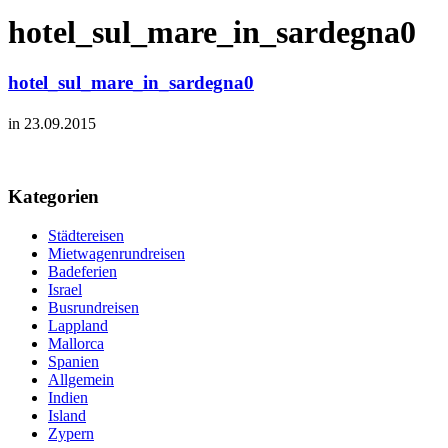
hotel_sul_mare_in_sardegna0
hotel_sul_mare_in_sardegna0
in 23.09.2015
Kategorien
Städtereisen
Mietwagenrundreisen
Badeferien
Israel
Busrundreisen
Lappland
Mallorca
Spanien
Allgemein
Indien
Island
Zypern