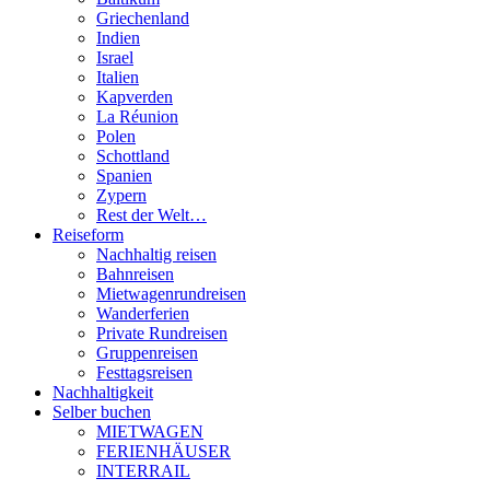
Griechenland
Indien
Israel
Italien
Kapverden
La Réunion
Polen
Schottland
Spanien
Zypern
Rest der Welt…
Reiseform
Nachhaltig reisen
Bahnreisen
Mietwagenrundreisen
Wanderferien
Private Rundreisen
Gruppenreisen
Festtagsreisen
Nachhaltigkeit
Selber buchen
MIETWAGEN
FERIENHÄUSER
INTERRAIL