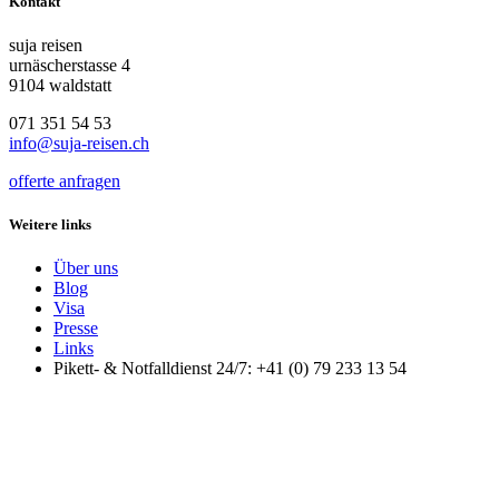
Kontakt
suja reisen
urnäscherstasse 4
9104 waldstatt
071 351 54 53
info@suja-reisen.ch
offerte anfragen
Weitere links
Über uns
Blog
Visa
Presse
Links
Pikett- & Notfalldienst 24/7: +41 (0) 79 233 13 54