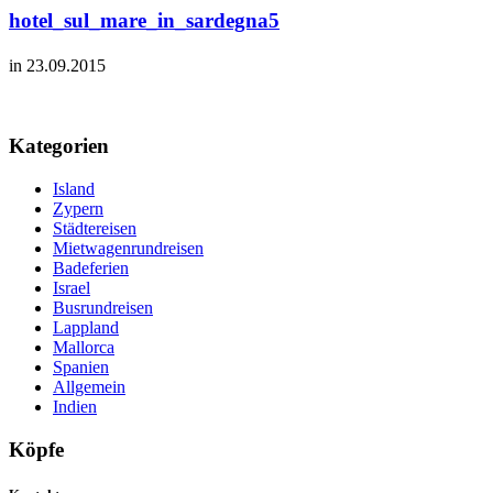
hotel_sul_mare_in_sardegna5
in 23.09.2015
Kategorien
Island
Zypern
Städtereisen
Mietwagenrundreisen
Badeferien
Israel
Busrundreisen
Lappland
Mallorca
Spanien
Allgemein
Indien
Köpfe