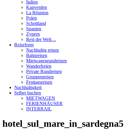
Italien
Kapverden
La Réunion
Polen
Schottland
Spanien
Zypern
Rest der Welt…
Reiseform
Nachhaltig reisen
Bahnreisen
Mietwagenrundreisen
Wanderferien
Private Rundreisen
Gruppenreisen
Festtagsreisen
Nachhaltigkeit
Selber buchen
MIETWAGEN
FERIENHÄUSER
INTERRAIL
hotel_sul_mare_in_sardegna5