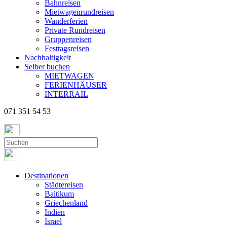
Bahnreisen
Mietwagenrundreisen
Wanderferien
Private Rundreisen
Gruppenreisen
Festtagsreisen
Nachhaltigkeit
Selber buchen
MIETWAGEN
FERIENHÄUSER
INTERRAIL
071 351 54 53
Destinationen
Städtereisen
Baltikum
Griechenland
Indien
Israel