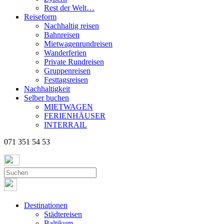
Rest der Welt…
Reiseform
Nachhaltig reisen
Bahnreisen
Mietwagenrundreisen
Wanderferien
Private Rundreisen
Gruppenreisen
Festtagsreisen
Nachhaltigkeit
Selber buchen
MIETWAGEN
FERIENHÄUSER
INTERRAIL
071 351 54 53
Destinationen
Städtereisen
Baltikum