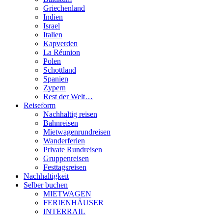
Griechenland
Indien
Israel
Italien
Kapverden
La Réunion
Polen
Schottland
Spanien
Zypern
Rest der Welt…
Reiseform
Nachhaltig reisen
Bahnreisen
Mietwagenrundreisen
Wanderferien
Private Rundreisen
Gruppenreisen
Festtagsreisen
Nachhaltigkeit
Selber buchen
MIETWAGEN
FERIENHÄUSER
INTERRAIL