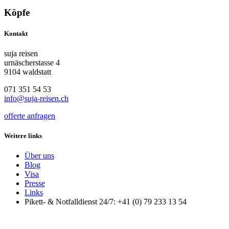
Köpfe
Kontakt
suja reisen
urnäscherstasse 4
9104 waldstatt
071 351 54 53
info@suja-reisen.ch
offerte anfragen
Weitere links
Über uns
Blog
Visa
Presse
Links
Pikett- & Notfalldienst 24/7: +41 (0) 79 233 13 54