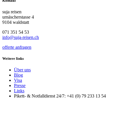
Kontakt
suja reisen
urnäscherstasse 4
9104 waldstatt
071 351 54 53
info@suja-reisen.ch
offerte anfragen
Weitere links
Über uns
Blog
Visa
Presse
Links
Pikett- & Notfalldienst 24/7: +41 (0) 79 233 13 54