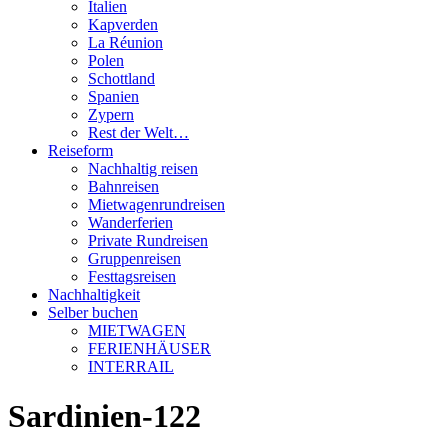
Italien
Kapverden
La Réunion
Polen
Schottland
Spanien
Zypern
Rest der Welt…
Reiseform
Nachhaltig reisen
Bahnreisen
Mietwagenrundreisen
Wanderferien
Private Rundreisen
Gruppenreisen
Festtagsreisen
Nachhaltigkeit
Selber buchen
MIETWAGEN
FERIENHÄUSER
INTERRAIL
Sardinien-122