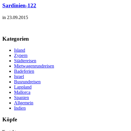
Sardinien-122
in 23.09.2015
Kategorien
Island
Zypern
Städtereisen
Mietwagenrundreisen
Badeferien
Israel
Busrundreisen
Lappland
Mallorca
Spanien
Allgemein
Indien
Köpfe