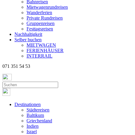
Bahnreisen
Mietwagenrundreisen
Wanderferien
Private Rundreisen
Gruppenreisen
Festtagsreisen
Nachhaltigkeit
Selber buchen
MIETWAGEN
FERIENHÄUSER
INTERRAIL
071 351 54 53
Destinationen
Städtereisen
Baltikum
Griechenland
Indien
Israel