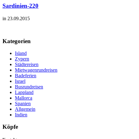
Sardinien-220
in 23.09.2015
Kategorien
Island
Zypern
Städtereisen
Mietwagenrundreisen
Badeferien
Israel
Busrundreisen
Lappland
Mallorca
Spanien
Allgemein
Indien
Köpfe