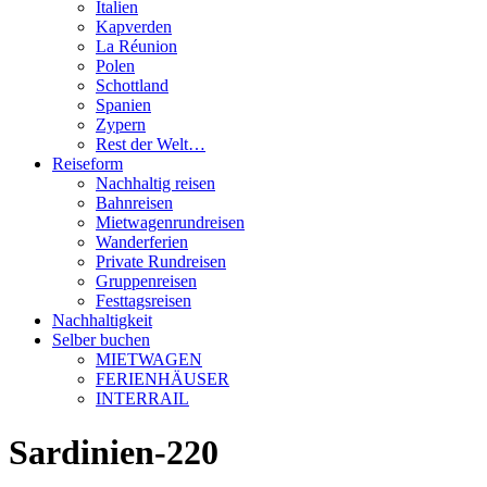
Italien
Kapverden
La Réunion
Polen
Schottland
Spanien
Zypern
Rest der Welt…
Reiseform
Nachhaltig reisen
Bahnreisen
Mietwagenrundreisen
Wanderferien
Private Rundreisen
Gruppenreisen
Festtagsreisen
Nachhaltigkeit
Selber buchen
MIETWAGEN
FERIENHÄUSER
INTERRAIL
Sardinien-220