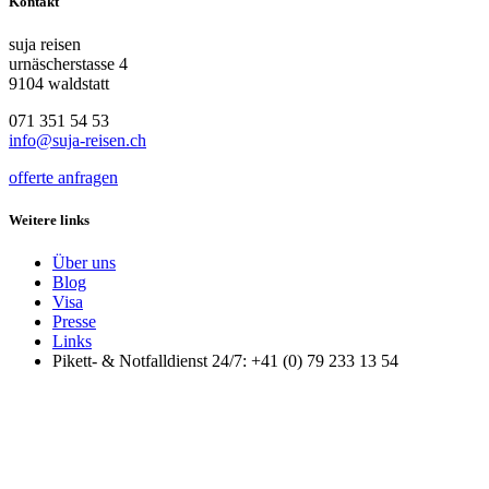
Kontakt
suja reisen
urnäscherstasse 4
9104 waldstatt
071 351 54 53
info@suja-reisen.ch
offerte anfragen
Weitere links
Über uns
Blog
Visa
Presse
Links
Pikett- & Notfalldienst 24/7: +41 (0) 79 233 13 54