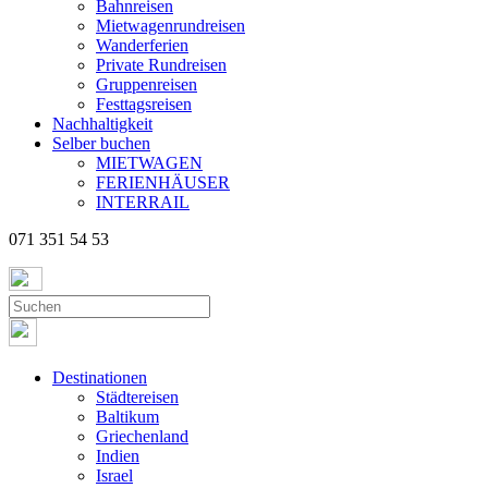
Bahnreisen
Mietwagenrundreisen
Wanderferien
Private Rundreisen
Gruppenreisen
Festtagsreisen
Nachhaltigkeit
Selber buchen
MIETWAGEN
FERIENHÄUSER
INTERRAIL
071 351 54 53
Destinationen
Städtereisen
Baltikum
Griechenland
Indien
Israel