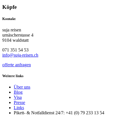
Köpfe
Kontakt
suja reisen
urnäscherstasse 4
9104 waldstatt
071 351 54 53
info@suja-reisen.ch
offerte anfragen
Weitere links
Über uns
Blog
Visa
Presse
Links
Pikett- & Notfalldienst 24/7: +41 (0) 79 233 13 54