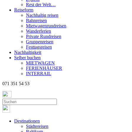
Rest der Welt…
Reiseform
Nachhaltig reisen
Bahnreisen
Mietwagenrundreisen
Wanderferien
Private Rundreisen
Gruppenreisen
Festtagsreisen
Nachhaltigkeit
Selber buchen
MIETWAGEN
FERIENHÄUSER
INTERRAIL
071 351 54 53
Destinationen
Städtereisen
Baltikum