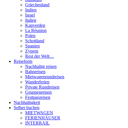
Griechenland
Indien
Israel
Italien
Kapverden
La Réunion
Polen
Schottland
Spanien
Zypern
Rest der Welt…
Reiseform
Nachhaltig reisen
Bahnreisen
Mietwagenrundreisen
Wanderferien
Private Rundreisen
Gruppenreisen
Festtagsreisen
Nachhaltigkeit
Selber buchen
MIETWAGEN
FERIENHÄUSER
INTERRAIL