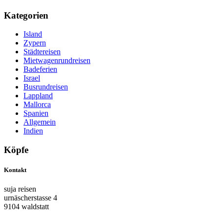
Kategorien
Island
Zypern
Städtereisen
Mietwagenrundreisen
Badeferien
Israel
Busrundreisen
Lappland
Mallorca
Spanien
Allgemein
Indien
Köpfe
Kontakt
suja reisen
urnäscherstasse 4
9104 waldstatt