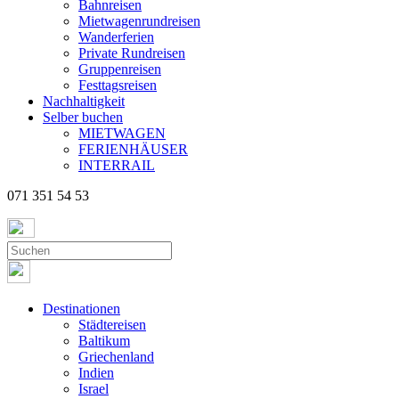
Bahnreisen
Mietwagenrundreisen
Wanderferien
Private Rundreisen
Gruppenreisen
Festtagsreisen
Nachhaltigkeit
Selber buchen
MIETWAGEN
FERIENHÄUSER
INTERRAIL
071 351 54 53
Destinationen
Städtereisen
Baltikum
Griechenland
Indien
Israel