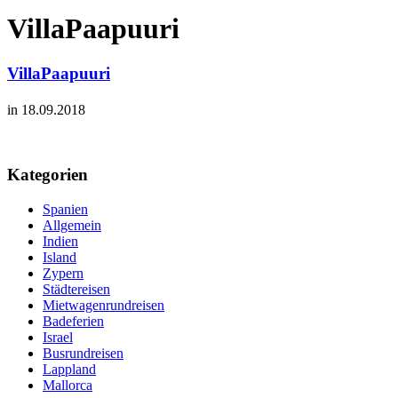
VillaPaapuuri
VillaPaapuuri
in 18.09.2018
Kategorien
Spanien
Allgemein
Indien
Island
Zypern
Städtereisen
Mietwagenrundreisen
Badeferien
Israel
Busrundreisen
Lappland
Mallorca