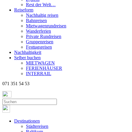
Rest der Welt…
Reiseform
Nachhaltig reisen
Bahnreisen
Mietwagenrundreisen
Wanderferien
Private Rundreisen
Gruppenreisen
Festtagsreisen
Nachhaltigkeit
Selber buchen
MIETWAGEN
FERIENHÄUSER
INTERRAIL
071 351 54 53
Destinationen
Städtereisen
Baltikum