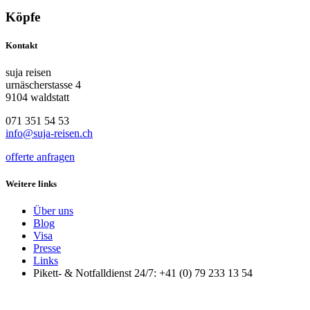
Köpfe
Kontakt
suja reisen
urnäscherstasse 4
9104 waldstatt
071 351 54 53
info@suja-reisen.ch
offerte anfragen
Weitere links
Über uns
Blog
Visa
Presse
Links
Pikett- & Notfalldienst 24/7: +41 (0) 79 233 13 54