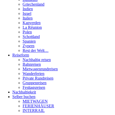
Griechenland
Indien
Israel
Italien
Kapverden
La Réunion
Polen
Schottland
Spanien
Zypern
Rest der Welt…
Reiseform
Nachhaltig reisen
Bahnreisen
Mietwagenrundreisen
Wanderferien
Private Rundreisen
Gruppenreisen
Festtagsreisen
Nachhaltigkeit
Selber buchen
MIETWAGEN
FERIENHÄUSER
INTERRAIL