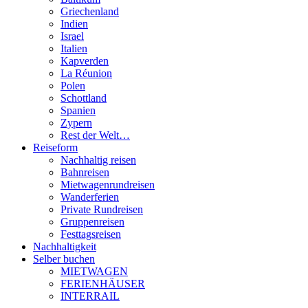
Griechenland
Indien
Israel
Italien
Kapverden
La Réunion
Polen
Schottland
Spanien
Zypern
Rest der Welt…
Reiseform
Nachhaltig reisen
Bahnreisen
Mietwagenrundreisen
Wanderferien
Private Rundreisen
Gruppenreisen
Festtagsreisen
Nachhaltigkeit
Selber buchen
MIETWAGEN
FERIENHÄUSER
INTERRAIL