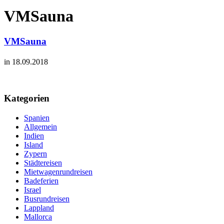
VMSauna
VMSauna
in 18.09.2018
Kategorien
Spanien
Allgemein
Indien
Island
Zypern
Städtereisen
Mietwagenrundreisen
Badeferien
Israel
Busrundreisen
Lappland
Mallorca