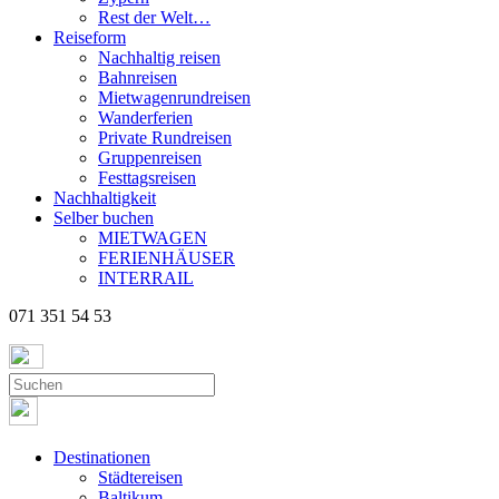
Rest der Welt…
Reiseform
Nachhaltig reisen
Bahnreisen
Mietwagenrundreisen
Wanderferien
Private Rundreisen
Gruppenreisen
Festtagsreisen
Nachhaltigkeit
Selber buchen
MIETWAGEN
FERIENHÄUSER
INTERRAIL
071 351 54 53
Destinationen
Städtereisen
Baltikum