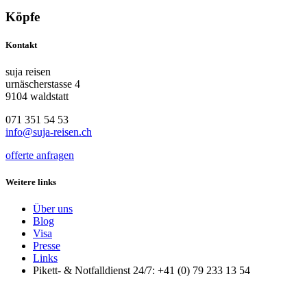
Köpfe
Kontakt
suja reisen
urnäscherstasse 4
9104 waldstatt
071 351 54 53
info@suja-reisen.ch
offerte anfragen
Weitere links
Über uns
Blog
Visa
Presse
Links
Pikett- & Notfalldienst 24/7: +41 (0) 79 233 13 54