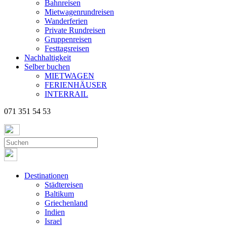
Bahnreisen
Mietwagenrundreisen
Wanderferien
Private Rundreisen
Gruppenreisen
Festtagsreisen
Nachhaltigkeit
Selber buchen
MIETWAGEN
FERIENHÄUSER
INTERRAIL
071 351 54 53
Destinationen
Städtereisen
Baltikum
Griechenland
Indien
Israel