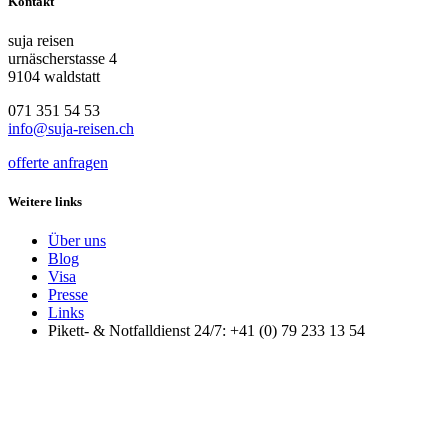
Kontakt
suja reisen
urnäscherstasse 4
9104 waldstatt
071 351 54 53
info@suja-reisen.ch
offerte anfragen
Weitere links
Über uns
Blog
Visa
Presse
Links
Pikett- & Notfalldienst 24/7: +41 (0) 79 233 13 54