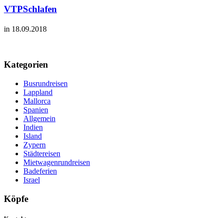
VTPSchlafen
in 18.09.2018
Kategorien
Busrundreisen
Lappland
Mallorca
Spanien
Allgemein
Indien
Island
Zypern
Städtereisen
Mietwagenrundreisen
Badeferien
Israel
Köpfe