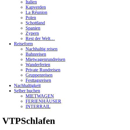
Italien
Kapverden
La Réunion
Polen
Schottland
Spanien
Zypern
Rest der Welt…
Reiseform
Nachhaltig reisen
Bahnreisen
Mietwagenrundreisen
Wanderferien
Private Rundreisen
Gruppenreisen
Festtagsreisen
Nachhaltigkeit
Selber buchen
MIETWAGEN
FERIENHÄUSER
INTERRAIL
VTPSchlafen