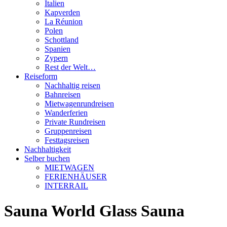
Italien
Kapverden
La Réunion
Polen
Schottland
Spanien
Zypern
Rest der Welt…
Reiseform
Nachhaltig reisen
Bahnreisen
Mietwagenrundreisen
Wanderferien
Private Rundreisen
Gruppenreisen
Festtagsreisen
Nachhaltigkeit
Selber buchen
MIETWAGEN
FERIENHÄUSER
INTERRAIL
Sauna World Glass Sauna