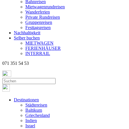
Bahnreisen
Mietwagenrundreisen
Wanderferien
Private Rundreisen
Gruppenreisen
Festtagsreisen
Nachhaltigkeit
Selber buchen
MIETWAGEN
FERIENHÄUSER
INTERRAIL
071 351 54 53
Destinationen
Städtereisen
Baltikum
Griechenland
Indien
Israel