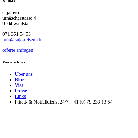
Kontakt
suja reisen
urnäscherstasse 4
9104 waldstatt
071 351 54 53
info@suja-reisen.ch
offerte anfragen
Weitere links
Über uns
Blog
Visa
Presse
Links
Pikett- & Notfalldienst 24/7: +41 (0) 79 233 13 54