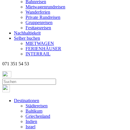
Bahnreisen
Mietwagenrundreisen
Wanderferien
Private Rundreisen
Gruppenreisen
Festtagsreisen
Nachhaltigkeit
Selber buchen
MIETWAGEN
FERIENHÄUSER
INTERRAIL
071 351 54 53
Destinationen
Städtereisen
Baltikum
Griechenland
Indien
Israel