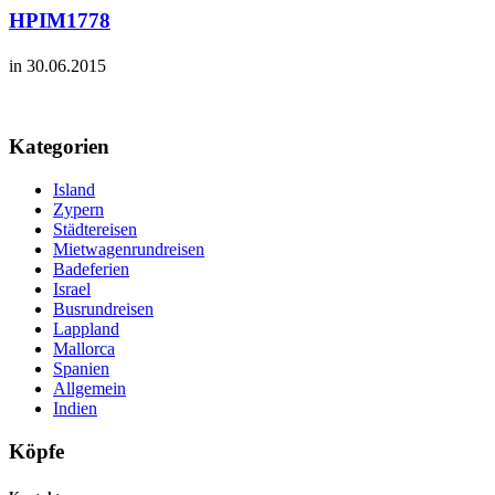
HPIM1778
in 30.06.2015
Kategorien
Island
Zypern
Städtereisen
Mietwagenrundreisen
Badeferien
Israel
Busrundreisen
Lappland
Mallorca
Spanien
Allgemein
Indien
Köpfe