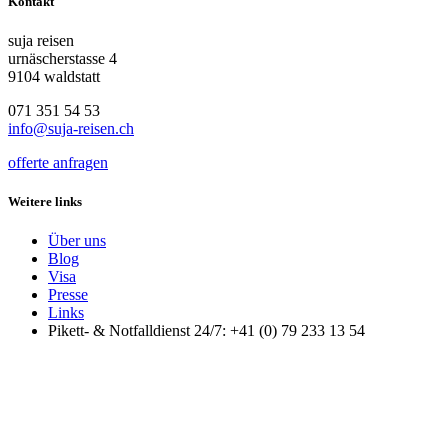
Kontakt
suja reisen
urnäscherstasse 4
9104 waldstatt
071 351 54 53
info@suja-reisen.ch
offerte anfragen
Weitere links
Über uns
Blog
Visa
Presse
Links
Pikett- & Notfalldienst 24/7: +41 (0) 79 233 13 54