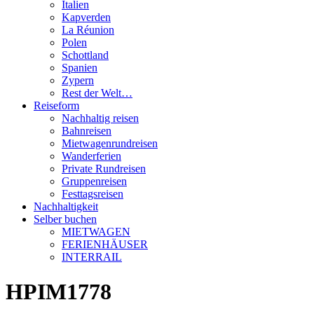
Italien
Kapverden
La Réunion
Polen
Schottland
Spanien
Zypern
Rest der Welt…
Reiseform
Nachhaltig reisen
Bahnreisen
Mietwagenrundreisen
Wanderferien
Private Rundreisen
Gruppenreisen
Festtagsreisen
Nachhaltigkeit
Selber buchen
MIETWAGEN
FERIENHÄUSER
INTERRAIL
HPIM1778