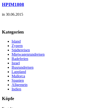
HPIM1808
in 30.06.2015
Kategorien
Island
Zypern
Städtereisen
Mietwagenrundreisen
Badeferien
Israel
Busrundreisen
Lappland
Mallorca
Spanien
Allgemein
Indien
Köpfe