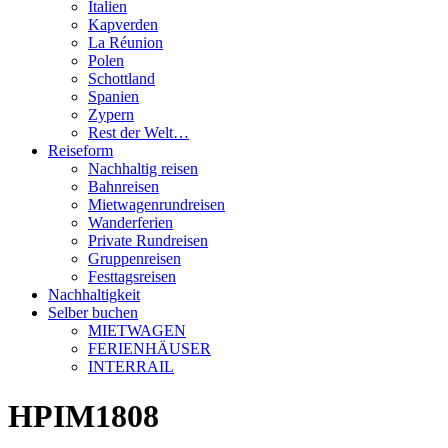
Italien
Kapverden
La Réunion
Polen
Schottland
Spanien
Zypern
Rest der Welt…
Reiseform
Nachhaltig reisen
Bahnreisen
Mietwagenrundreisen
Wanderferien
Private Rundreisen
Gruppenreisen
Festtagsreisen
Nachhaltigkeit
Selber buchen
MIETWAGEN
FERIENHÄUSER
INTERRAIL
HPIM1808