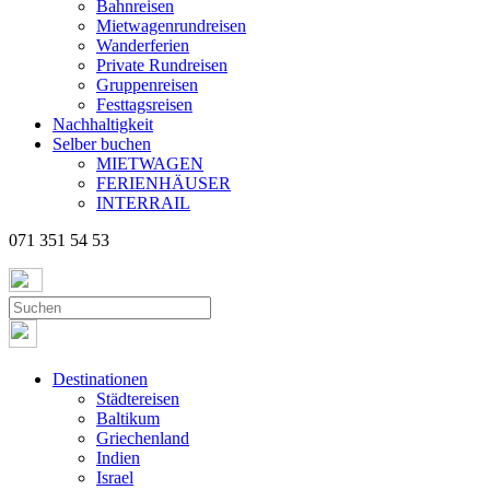
Bahnreisen
Mietwagenrundreisen
Wanderferien
Private Rundreisen
Gruppenreisen
Festtagsreisen
Nachhaltigkeit
Selber buchen
MIETWAGEN
FERIENHÄUSER
INTERRAIL
071 351 54 53
Destinationen
Städtereisen
Baltikum
Griechenland
Indien
Israel