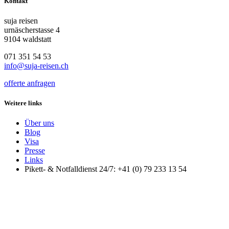
Kontakt
suja reisen
urnäscherstasse 4
9104 waldstatt
071 351 54 53
info@suja-reisen.ch
offerte anfragen
Weitere links
Über uns
Blog
Visa
Presse
Links
Pikett- & Notfalldienst 24/7: +41 (0) 79 233 13 54