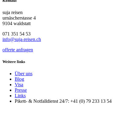
Kontakt
suja reisen
urnäscherstasse 4
9104 waldstatt
071 351 54 53
info@suja-reisen.ch
offerte anfragen
Weitere links
Über uns
Blog
Visa
Presse
Links
Pikett- & Notfalldienst 24/7: +41 (0) 79 233 13 54