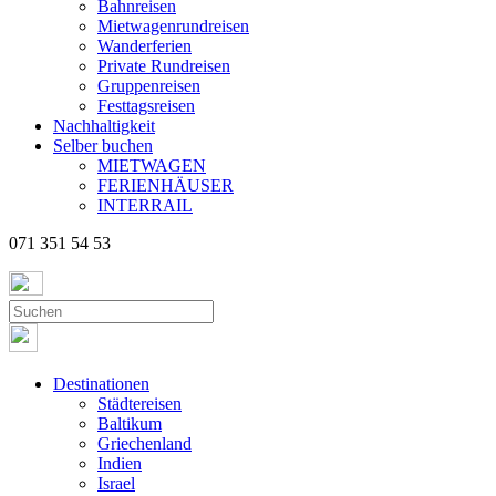
Bahnreisen
Mietwagenrundreisen
Wanderferien
Private Rundreisen
Gruppenreisen
Festtagsreisen
Nachhaltigkeit
Selber buchen
MIETWAGEN
FERIENHÄUSER
INTERRAIL
071 351 54 53
Destinationen
Städtereisen
Baltikum
Griechenland
Indien
Israel