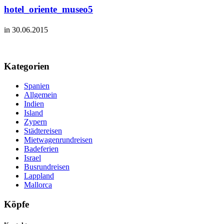
hotel_oriente_museo5
in 30.06.2015
Kategorien
Spanien
Allgemein
Indien
Island
Zypern
Städtereisen
Mietwagenrundreisen
Badeferien
Israel
Busrundreisen
Lappland
Mallorca
Köpfe