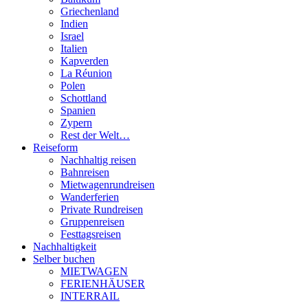
Griechenland
Indien
Israel
Italien
Kapverden
La Réunion
Polen
Schottland
Spanien
Zypern
Rest der Welt…
Reiseform
Nachhaltig reisen
Bahnreisen
Mietwagenrundreisen
Wanderferien
Private Rundreisen
Gruppenreisen
Festtagsreisen
Nachhaltigkeit
Selber buchen
MIETWAGEN
FERIENHÄUSER
INTERRAIL