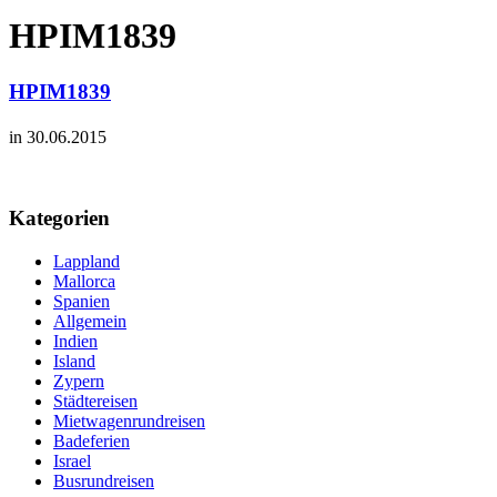
HPIM1839
HPIM1839
in 30.06.2015
Kategorien
Lappland
Mallorca
Spanien
Allgemein
Indien
Island
Zypern
Städtereisen
Mietwagenrundreisen
Badeferien
Israel
Busrundreisen