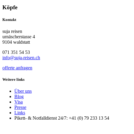
Köpfe
Kontakt
suja reisen
urnäscherstasse 4
9104 waldstatt
071 351 54 53
info@suja-reisen.ch
offerte anfragen
Weitere links
Über uns
Blog
Visa
Presse
Links
Pikett- & Notfalldienst 24/7: +41 (0) 79 233 13 54