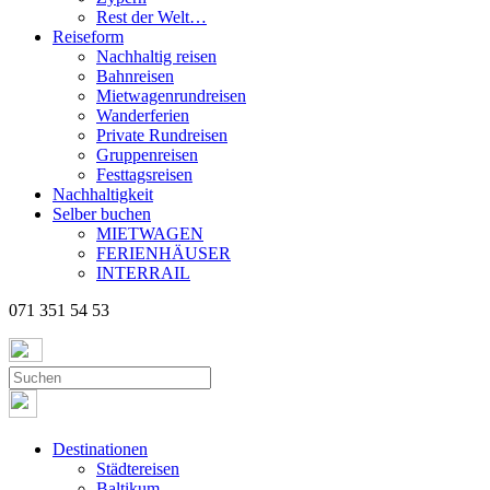
Rest der Welt…
Reiseform
Nachhaltig reisen
Bahnreisen
Mietwagenrundreisen
Wanderferien
Private Rundreisen
Gruppenreisen
Festtagsreisen
Nachhaltigkeit
Selber buchen
MIETWAGEN
FERIENHÄUSER
INTERRAIL
071 351 54 53
Destinationen
Städtereisen
Baltikum